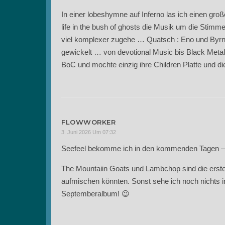
In einer lobeshymne auf Inferno las ich einen g
life in the bush of ghosts die Musik um die Stimm
viel komplexer zugehe … Quatsch : Eno und Byrn
gewickelt … von devotional Music bis Black Met
BoC und mochte einzig ihre Children Platte und di
FLOWWORKER
3. Juni 2026 Um 07:32
Seefeel bekomme ich in den kommenden Tagen – 
The Mountaiin Goats und Lambchop sind die ersten, 
aufmischen könnten. Sonst sehe ich noch nichts i
Septemberalbum! 😉