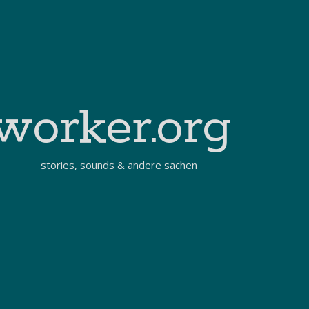
worker.org
stories, sounds & andere sachen