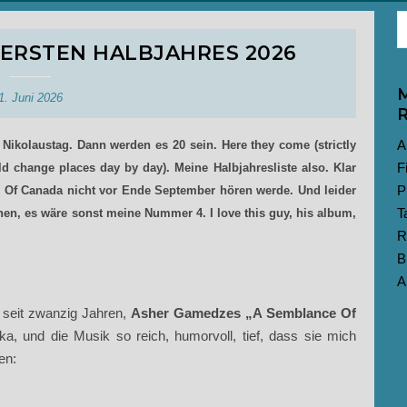
 ERSTEN HALBJAHRES 2026
M
1. Juni 2026
R
A
Nikolaustag. Dann werden es 20 sein. Here they come (strictly
F
ld change places day by day). Meine Halbjahresliste also. Klar
P
ds Of Canada nicht vor Ende September hören werde. Und leider
T
nen, es wäre sonst meine Nummer 4. I love this guy, his album,
R
B
A
 seit zwanzig Jahren,
Asher Gamedzes „A Semblance Of
ika, und die Musik so reich, humorvoll, tief, dass sie mich
en: