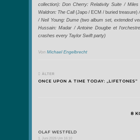
collection): Don Cherry: Relativity Suite / Mile
Waldron: The Call
(Japo / ECM / buried treasure)
/ Neil Young: Dume (two album set, extended v
Hussain: Madar / Antoine Dougbe et l‘orchestre
crashes every Taylor Swift party)
Von
Michael Engelbrecht
ÄLTER
ONCE UPON A TIME TODAY: „LIFETONES“
8 
OLAF WESTFELD
1. Juni 2026 Um 16:10