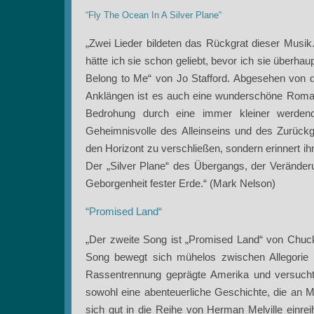
“Fly The Ocean In A Silver Plane“
„Zwei Lieder bildeten das Rückgrat dieser Musik.
hätte ich sie schon geliebt, bevor ich sie überhaup
Belong to Me“ von Jo Stafford. Abgesehen von 
Anklängen ist es auch eine wunderschöne Roman
Bedrohung durch eine immer kleiner werden
Geheimnisvolle des Alleinseins und des Zurückg
den Horizont zu verschließen, sondern erinnert ih
Der „Silver Plane“ des Übergangs, der Verände
Geborgenheit fester Erde.“ (Mark Nelson)
“Promised Land“
„Der zweite Song ist „Promised Land“ von Chuck
Song bewegt sich mühelos zwischen Allegorie 
Rassentrennung geprägte Amerika und versucht,
sowohl eine abenteuerliche Geschichte, die an M
sich gut in die Reihe von Herman Melville einreih