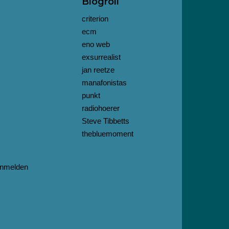
Blogroll
criterion
ecm
eno web
exsurrealist
jan reetze
manafonistas
punkt
radiohoerer
Steve Tibbetts
thebluemoment
nmelden