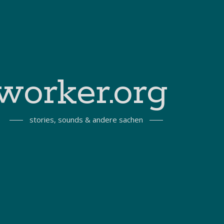
worker.org
stories, sounds & andere sachen