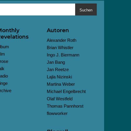
Suchen
onthly
Autoren
evelations
Alexander Roth
lbum
Brian Whistler
ilm
Ingo J. Biermann
rose
Jan Bang
alk
Jan Reetze
adio
Lajla Nizinski
inge
Martina Weber
rchive
Michael Engelbrecht
Olaf Westfeld
Thomas Pannhorst
flowworker