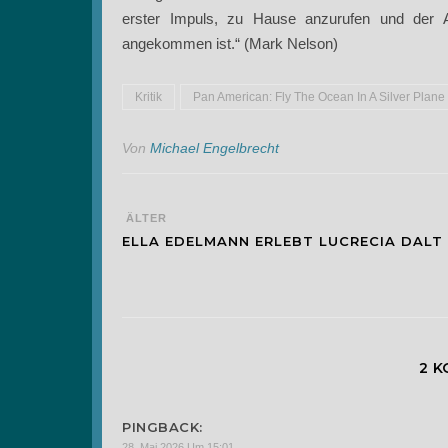
erster Impuls, zu Hause anzurufen und der A
angekommen ist.“ (Mark Nelson)
Kritik
Pan American: Fly The Ocean In A Silver Plane
Von
Michael Engelbrecht
ÄLTER
ELLA EDELMANN ERLEBT LUCRECIA DALT
2 
PINGBACK:
28. Mai 2026 Um 15:01