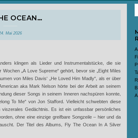
THE OCEAN…
M
24. Mai 2026
R
A
F
nders klingen als Lieder und Instrumentalstücke, die sie
P
er Wochen „A Love Supreme“ gehört, bevor sie „Eight Miles
T
 Räumen von Miles Davis‘ „He Loved Him Madly“, als er über
R
American aka Mark Nelson hörte bei der Arbeit an seinem
B
indung dieser Songs in seinem Inneren nachspüren konnte,
A
ong To Me“ von Jon Stafford. Vielleicht schwebten diese
 viszerales Gedächtnis. Es ist ein unfassbar persönliches
orden, ohne eine einzige greifbare Songzeile – hier und da
uscht. Der Titel des Albums, Fly The Ocean In A Silver