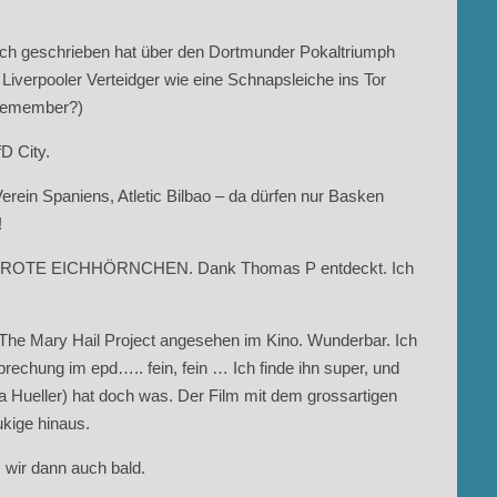
Buch geschrieben hat über den Dortmunder Pokaltriumph
 Liverpooler Verteidger wie eine Schnapsleiche ins Tor
u remember?)
D City.
Verein Spaniens, Atletic Bilbao – da dürfen nur Basken
!
DAS ROTE EICHHÖRNCHEN. Dank Thomas P entdeckt. Ich
he Mary Hail Project angesehen im Kino. Wunderbar. Ich
prechung im epd….. fein, fein … Ich finde ihn super, und
 Hueller) hat doch was. Der Film mit dem grossartigen
ukige hinaus.
, wir dann auch bald.