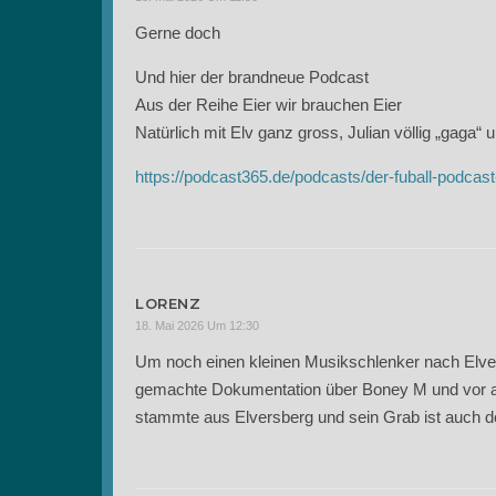
Gerne doch
Und hier der brandneue Podcast
Aus der Reihe Eier wir brauchen Eier
Natürlich mit Elv ganz gross, Julian völlig „gaga“
https://podcast365.de/podcasts/der-fuball-podca
LORENZ
18. Mai 2026 Um 12:30
Um noch einen kleinen Musikschlenker nach Elver
gemachte Dokumentation über Boney M und vor a
stammte aus Elversberg und sein Grab ist auch do