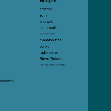
Blogroll
criterion
ecm
eno web
exsurrealist
jan reetze
manafonistas
punkt
radiohoerer
Steve Tibbetts
thebluemoment
nmelden