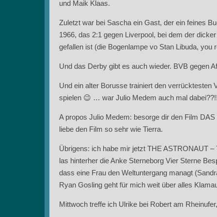
und Maik Klaas.
Zuletzt war bei Sascha ein Gast, der ein feines 
1966, das 2:1 gegen Liverpool, bei dem der dicker
gefallen ist (die Bogenlampe vo Stan Libuda, yo
Und das Derby gibt es auch wieder. BVB gegen Af
Und ein alter Borusse trainiert den verrücktesten 
spielen 😉 … war Julio Medem auch mal dabei??!
A propos Julio Medem: besorge dir den Film 
liebe den Film so sehr wie Tierra.
Übrigens: ich habe mir jetzt THE ASTRONAUT – T
las hinterher die Anke Sterneborg Vier Sterne Bes
dass eine Frau den Weltuntergang managt (Sandra
Ryan Gosling geht für mich weit über alles Klama
Mittwoch treffe ich Ulrike bei Robert am Rheinufer