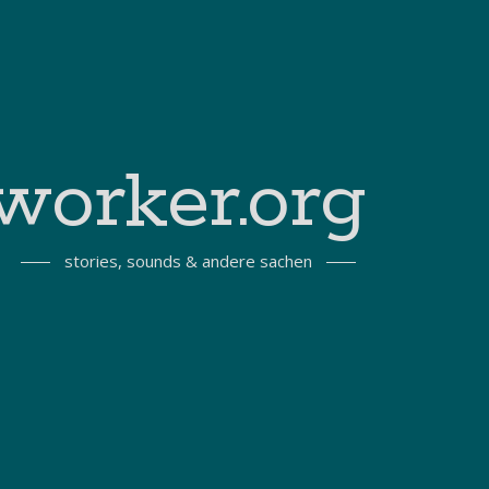
worker.org
stories, sounds & andere sachen