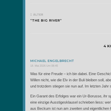
ÄLTER
“THE BIG RIVER“
4 
MICHAEL ENGELBRECHT
18. Mai 2026 Um 08:45
Was für eine Freude – ich bin dabei. Eine Geschic
Willen nicht, wie die Elv in der Buli bleiben soll,
und trotzdem stiegen sie nun auf. Im letzten Jahr
Ein Garant des Erfolges war ein Ur-Borusse, ihr sp
eine einzige Ausstigesklausel schrieben liess: w
aus Beckum ist nun am zweiten und eigentliche