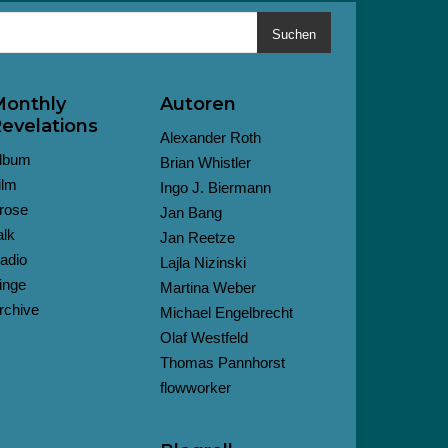
Suchen
onthly
Autoren
evelations
Alexander Roth
lbum
Brian Whistler
ilm
Ingo J. Biermann
rose
Jan Bang
alk
Jan Reetze
adio
Lajla Nizinski
inge
Martina Weber
rchive
Michael Engelbrecht
Olaf Westfeld
Thomas Pannhorst
flowworker