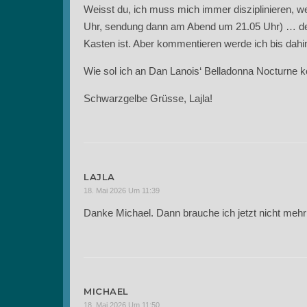
Weisst du, ich muss mich immer disziplinieren, we
Uhr, sendung dann am Abend um 21.05 Uhr) … des
Kasten ist. Aber kommentieren werde ich bis dah
Wie sol ich an Dan Lanois‘ Belladonna Nocturne 
Schwarzgelbe Grüsse, Lajla!
LAJLA
18. Mai 2026 Um 11:39
Danke Michael. Dann brauche ich jetzt nicht mehr „
MICHAEL
18. Mai 2026 Um 11:50