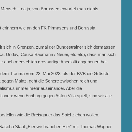
 Mensch – na ja, von Borussen erwartet man nichts
t erinnern wie an den FK Pirmasens und Borussia
lt sich in Grenzen, zumal der Bundestrainer sich dermassen
usa: Undav, Causa Baumann / Neuer, etc etc), dass man sich
der auch menschlich grossartige Ancelotti angeheuert hat.
it dem Trauma vom 23. Mai 2023, als der BVB die Grösste
:2 gegen Mainz, geht die Schere zwischen reich und
talismus immer mehr auseinander. Aber die
onen: wenn Freiburg gegen Aston Villa spielt, sind wir alle
orstellen wie die Breisgauer das Spiel ziehen wollen.
 Sascha Staat „Eier wir brauchen Eier“ mit Thomas Wagner