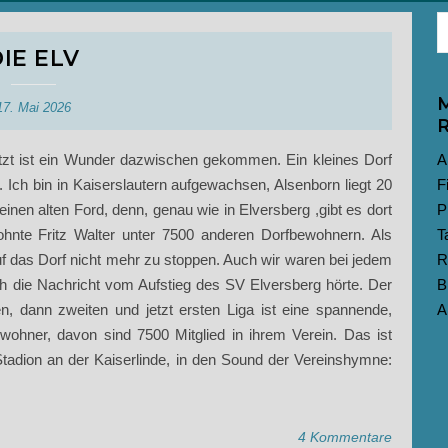
IE ELV
M
17. Mai 2026
R
etzt ist ein Wunder dazwischen gekommen. Ein kleines Dorf
A
 Ich bin in Kaiserslautern aufgewachsen, Alsenborn liegt 20
F
einen alten Ford, denn, genau wie in Elversberg ,gibt es dort
P
ohnte Fritz Walter unter 7500 anderen Dorfbewohnern. Als
T
uf das Dorf nicht mehr zu stoppen. Auch wir waren bei jedem
R
ch die Nachricht vom Aufstieg des SV Elversberg hörte. Der
B
en, dann zweiten und jetzt ersten Liga ist eine spannende,
A
ohner, davon sind 7500 Mitglied in ihrem Verein. Das ist
Stadion an der Kaiserlinde, in den Sound der Vereinshymne:
4 Kommentare