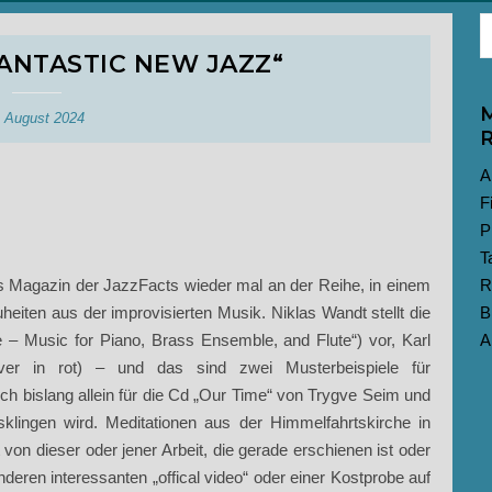
ANTASTIC NEW JAZZ“
M
. August 2024
R
A
F
P
T
s Magazin der JazzFacts wieder mal an der Reihe, in einem
R
iten aus der improvisierten Musik. Niklas Wandt stellt die
B
 – Music for Piano, Brass Ensemble, and Flute“) vor, Karl
A
ver in rot) – und das sind zwei Musterbeispiele für
h bislang allein für die Cd „Our Time“ von Trygve Seim und
sklingen wird. Meditationen aus der Himmelfahrtskirche in
on dieser oder jener Arbeit, die gerade erschienen ist oder
ren interessanten „offical video“ oder einer Kostprobe auf