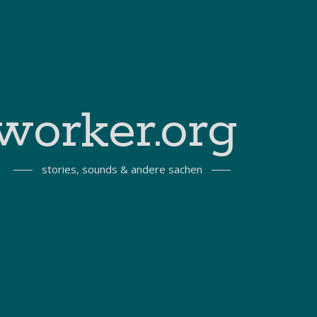
worker.org
stories, sounds & andere sachen