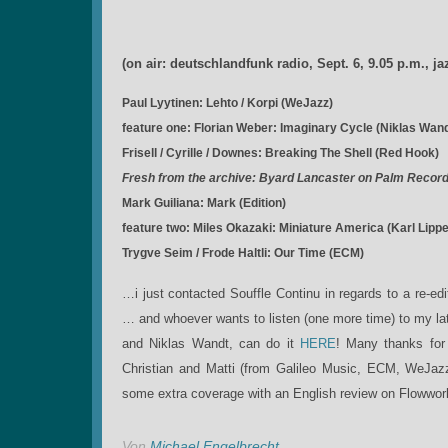
(on air: deutschlandfunk radio, Sept. 6, 9.05 p.m., ja
Paul Lyytinen: Lehto / Korpi (WeJazz)
feature one: Florian Weber: Imaginary Cycle (Niklas Wand
Frisell / Cyrille / Downes: Breaking The Shell (Red Hook)
Fresh from the archive: Byard Lancaster on Palm Record
Mark Guiliana: Mark (Edition)
feature two: Miles Okazaki: Miniature America (Karl Lipp
Trygve Seim / Frode Haltli: Our Time (ECM)
…i just contacted Souffle Continu in regards to a re-ed
… and whoever wants to listen (one more time) to my lat
and Niklas Wandt, can do it
HERE
! Many thanks for 
Christian and Matti (from Galileo Music, ECM, WeJazz)
some extra coverage with an English review on Flowwor
Von
Michael Engelbrecht