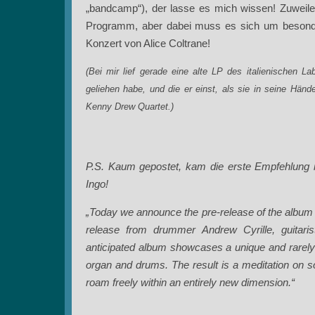
„bandcamp“), der lasse es mich wissen! Zuweil
Programm, aber dabei muss es sich um besonde
Konzert von Alice Coltrane!
(Bei mir lief gerade eine alte LP des italienischen L
geliehen habe, und die er einst, als sie in seine Händ
Kenny Drew Quartet.)
P.S. Kaum gepostet, kam die erste Empfehlung in
Ingo!
„Today we announce the pre-release of the albu
release from drummer Andrew Cyrille, guitarist
anticipated album showcases a unique and rarely h
organ and drums. The result is a meditation on so
roam freely within an entirely new dimension.“