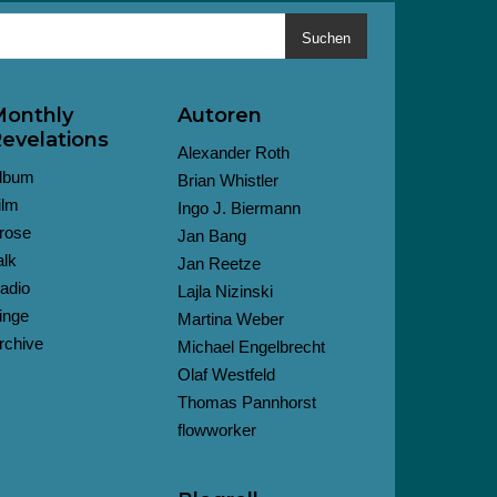
Suchen
onthly
Autoren
evelations
Alexander Roth
lbum
Brian Whistler
ilm
Ingo J. Biermann
rose
Jan Bang
alk
Jan Reetze
adio
Lajla Nizinski
inge
Martina Weber
rchive
Michael Engelbrecht
Olaf Westfeld
Thomas Pannhorst
flowworker