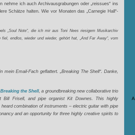
en nehme ich auch Archivausgrabungen oder „reissues“ ins
re Schätze halten. Wie vor Monaten das „Carnegie Hall“-
abels „Soul Note“, die ich mir aus Toni Nees riesigem Musikarchiv
e fiel, endlos, wieder und wieder, gehört hat, „And Far Away“, vom
 mein Email-Fach geflattert. „Breaking The Shell“. Danke,
m
Breaking the Shell
, a groundbreaking new collaborative trio
 Bill Frisell, and pipe organist Kit Downes. This highly
A
eard combination of instruments – electric guitar with pipe
nancy and an opportunity for three highly creative spirits to