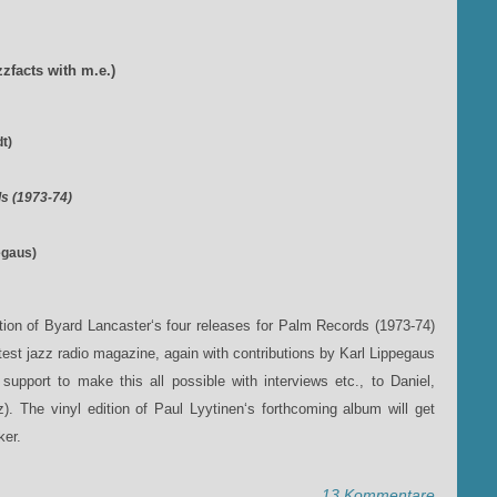
zzfacts with m.e.)
t)
s (1973-74)
egaus)
ition of Byard Lancaster‘s four releases for Palm Records (1973-74)
est jazz radio magazine, again with contributions by Karl Lippegaus
support to make this all possible with interviews etc., to Daniel,
. The vinyl edition of Paul Lyytinen‘s forthcoming album will get
ker.
13 Kommentare