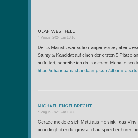
OLAF WESTFELD
4. August 2024 Um 13:16
Der 5. Mai ist zwar schon länger vorbei, aber dies
Stunty & Kandidat auf einen der ersten 5 Plätze 
auffuttert, schreibe ich da in diesem Monat einen k
https://shaneparish.bandcamp.com/album/reperto
MICHAEL ENGELBRECHT
4. August 2024 Um 13:55
Gerade meldete sich Matti aus Helsinki, das Vinyl
unbedingt über die grossen Lautsprecher hören m