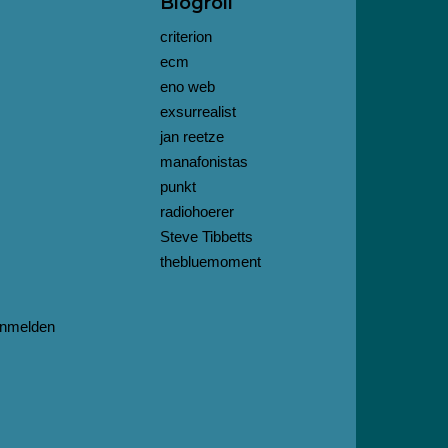
Blogroll
criterion
ecm
eno web
exsurrealist
jan reetze
manafonistas
punkt
radiohoerer
Steve Tibbetts
thebluemoment
nmelden