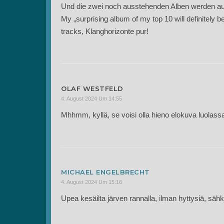
Und die zwei noch ausstehenden Alben werden auf j
My „surprising album of my top 10 will definitely 
tracks, Klanghorizonte pur!
OLAF WESTFELD
4. August 2024 Um 14:55
Mhhmm, kyllä, se voisi olla hieno elokuva luolassas
MICHAEL ENGELBRECHT
4. August 2024 Um 15:16
Upea kesäilta järven rannalla, ilman hyttysiä, säh