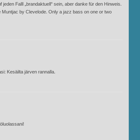
eden Falll „brandaktuell“ sein, aber danke für den Hinweis.
be Muntjac by Clevelode. Only a jazz bass on one or two
i: Kesäilta järven rannalla.
köluolassani!