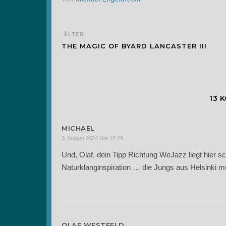
ÄLTER
THE MAGIC OF BYARD LANCASTER III
13 
MICHAEL
3. August 2024 Um 18:29
Und, Olaf, dein Tipp Richtung WeJazz liegt hier 
Naturklanginspiration … die Jungs aus Helsinki 
OLAF WESTFELD