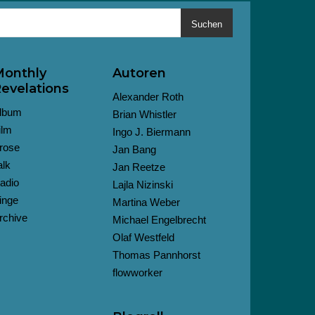
Suchen
onthly
Autoren
evelations
Alexander Roth
lbum
Brian Whistler
ilm
Ingo J. Biermann
rose
Jan Bang
alk
Jan Reetze
adio
Lajla Nizinski
inge
Martina Weber
rchive
Michael Engelbrecht
Olaf Westfeld
Thomas Pannhorst
flowworker