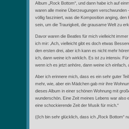
Album „Rock Bottom“, und dann habe ich auf einma
waren alle meine Überzeugungen verschwunden – es 
völlig fasziniert, was die Komposition anging, den K
sein, um die Traurigkeit, die grausame Welt zu erk
Davor waren die Beatles für mich vielleicht immer 
ich mir: ‚Ach, vielleicht gibt es doch etwas Besser
den ersten drei, aber ich kann es nicht mehr hören
ich, dann weine ich wirklich. Es ist zu intensiv. Fü
wenn ich es jetzt anhöre, dann weine ich einfach, a
Aber ich erinnere mich, dass es ein sehr guter Tei
mehr, wie, aber ein Mädchen gab mir ihre Wohnung 
dieses Album in einer schönen Wohnung mit große
wunderschön. Eine Zeit meines Lebens war also e
eine schockierende Zeit der Musik für mich.“
((Ich bin sehr glücklich, dass ich „Rock Bottom“ 