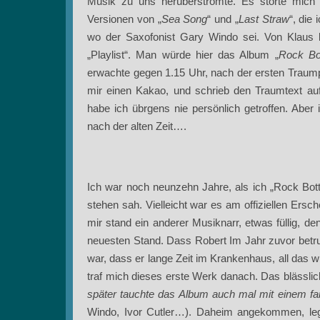
Musik zu uns herüberströmte. Es störte mich 
Versionen von „
Sea Song
“ und „
Last Straw
“, die
wo der Saxofonist Gary Windo sei. Von Klaus 
„Playlist“. Man würde hier das Album „
Rock Bo
erwachte gegen 1.15 Uhr, nach der ersten Trau
mir einen Kakao, und schrieb den Traumtext auf
habe ich übrgens nie persönlich getroffen. Aber
nach der alten Zeit….
Ich war noch neunzehn Jahre, als ich „Rock Bot
stehen sah. Vielleicht war es am offiziellen Ersc
mir stand ein anderer Musiknarr, etwas füllig, den
neuesten Stand. Dass Robert Im Jahr zuvor betr
war, dass er lange Zeit im Krankenhaus, all das w
traf mich dieses erste Werk danach. Das blässli
später tauchte das Album auch mal mit einem fa
Windo, Ivor Cutler…). Daheim angekommen, leg