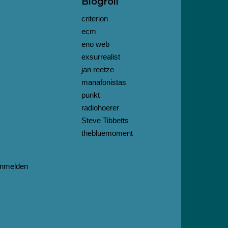
Blogroll
criterion
ecm
eno web
exsurrealist
jan reetze
manafonistas
punkt
radiohoerer
Steve Tibbetts
thebluemoment
nmelden