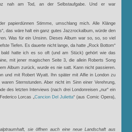
Ganz nah am Tod, an der Selbstaufgabe. Und er war
der papierdünnen Stimme, umschlang mich. Alle Klänge
s“, das wäre halt ein ganz gutes Jazzrockalbum, würde den
ren. Was für ein Unsinn. Dieses Album war so, so, so viel
tiefste Tiefen. Es dauerte nicht lange, da hatte „Rock Bottom“
d bald hatte ich es so oft (und am Stück) gehört wie das
ine, mit jener magischen Seite 3, die allein Roberts Song
dem Album zurück, wurde es nie satt. Kann nicht passieren.
on und mit Robert Wyatt. Ihn später mit Alfie in London zu
 waren Sternstunden. Aber nicht im Sinn einer Verehrung,
e des letzten Interviews (nach drei Londonreisen „nur“ ein
 Federico Lorcas „
Cancion Del Julietta
“ (aus Comic Opera),
lptraumhaft, sie öffnen auch eine neue Landschaft aus