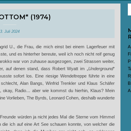
OTTOM“ (1974)
M
3. Juli 2024
R
grid U., die Frau, die mich einst bei einem Lagerfeuer mit
A
te, und es hinterher bereute, weil ich noch nicht reif genug
F
. Marokko war von zuhause ausgezogen, zwei Strassen weiter,
P
ter, auf denen stand, dass Robert Wyatt im „
Underground
“
T
usste sofort los. Eine riesige Wendeltreppe führte in eine
R
t schlecht, Alan Bangs, Winfrid Trenkler und Klaus Schäfer
B
ed, okay, Radio… aber wie kommst du hierhin, Klaus? Mein
A
ne Vorlieben, The Byrds, Leonard Cohen, deshalb wunderte
e Freunde würden ja nicht jedes Mal die Sterne vom Himmel
h die ich auf eine Art See schauen konnte, von welcher die