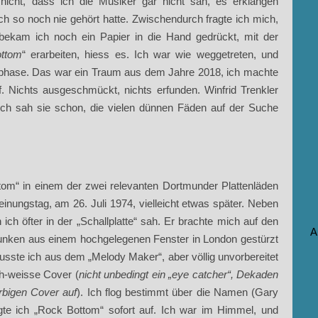
nicht, dass ich die Musiker gar nicht sah, es erklangen
 ich so noch nie gehört hatte. Zwischendurch fragte ich mich,
bekam ich noch ein Papier in die Hand gedrückt, mit der
ttom
“ erarbeiten, hiess es. Ich war wie weggetreten, und
mphase. Das war ein Traum aus dem Jahre 2018, ich machte
. Nichts ausgeschmückt, nichts erfunden. Winfrid Trenkler
 ich sah sie schon, die vielen dünnen Fäden auf der Suche
tom“ in einem der zwei relevanten Dortmunder Plattenläden
heinungstag, am 26. Juli 1974, vielleicht etwas später. Neben
 ich öfter in der „Schallplatte“ sah. Er brachte mich auf den
A
unken aus einem hochgelegenen Fenster in London gestürzt
usste ich aus dem „Melody Maker“, aber völlig unvorbereitet
ch-weisse Cover (
nicht unbedingt ein „eye catcher“, Dekaden
rbigen Cover auf
). Ich flog bestimmt über die Namen (Gary
te ich „Rock Bottom“ sofort auf. Ich war im Himmel, und