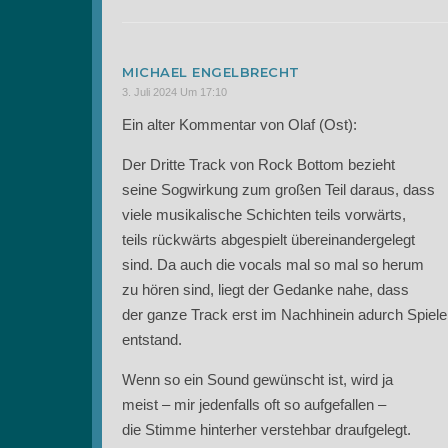
MICHAEL ENGELBRECHT
3. Juli 2024 Um 17:10
Ein alter Kommentar von Olaf (Ost):
Der Dritte Track von Rock Bottom bezieht
seine Sogwirkung zum großen Teil daraus, dass
viele musikalische Schichten teils vorwärts,
teils rückwärts abgespielt übereinandergelegt
sind. Da auch die vocals mal so mal so herum
zu hören sind, liegt der Gedanke nahe, dass
der ganze Track erst im Nachhinein adurch Spiele
entstand.
Wenn so ein Sound gewünscht ist, wird ja
meist – mir jedenfalls oft so aufgefallen –
die Stimme hinterher verstehbar draufgelegt.