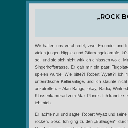
„ROCK B
Wir hatten uns verabredet, zwei Freunde, und In
vielen jungen Hippies und Gitarrengeklampfe, küss
sei, und sie sich nicht wirklich einlassen wolle
Singerhoffstrasse. Er gab mir ein paar Flugblät
spielen würde. Wie bitte?! Robert Wyatt?! Ich m
unterirdische Kelleranlage, und ich staunte nich
anzutreffen. – Alan Bangs, okay, Radio, Winfri
Klassenkamerad vom Max Planck. Ich kannte sei
ich mich.
Er lachte nur und sagte, Robert Wyatt und sein
rocken. Soso. Ich ging zu den „Bullaugen“, durc