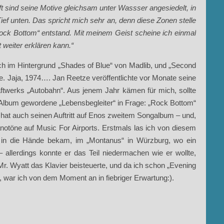
t sind seine Motive gleichsam unter Wassser angesiedelt, in
f unten. Das spricht mich sehr an, denn diese Zonen stelle
 „Rock Bottom“ entstand. Mit meinem Geist scheine ich einmal
 weiter erklären kann.“
ch im Hintergrund „Shades of Blue“ von Madlib, und „Second
e. Jaja, 1974…. Jan Reetze veröffentlichte vor Monate seine
aftwerks „Autobahn“. Aus jenem Jahr kämen für mich, sollte
 Album gewordene „Lebensbegleiter“ in Frage: „Rock Bottom“
 hat auch seinen Auftritt auf Enos zweitem Songalbum – und,
ianotöne auf Music For Airports. Erstmals las ich von diesem
 in die Hände bekam, im „Montanus“ in Würzburg, wo ein
– allerdings konnte er das Teil niedermachen wie er wollte,
r. Wyatt das Klavier beisteuerte, und da ich schon „Evening
te, war ich von dem Moment an in fiebriger Erwartung:).