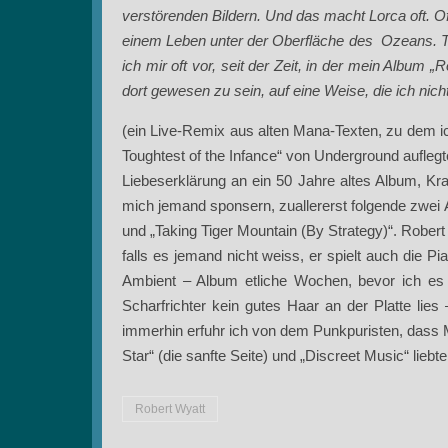
verstörenden Bildern. Und das macht Lorca oft. Of
einem Leben unter der Oberfläche des Ozeans. Tie
ich mir oft vor, seit der Zeit, in der mein Album
dort gewesen zu sein, auf eine Weise, die ich nicht
(ein Live-Remix aus alten Mana-Texten, zu dem i
Toughtest of the Infance“ von Underground auflegt
Liebeserklärung an ein 50 Jahre altes Album, Kr
mich jemand sponsern, zuallererst folgende zwei
und „Taking Tiger Mountain (By Strategy)“. Robert
falls es jemand nicht weiss, er spielt auch die P
Ambient – Album etliche Wochen, bevor ich es
Scharfrichter kein gutes Haar an der Platte lies 
immerhin erfuhr ich von dem Punkpuristen, dass M
Star“ (die sanfte Seite) und „Discreet Music“ lieb
Robert Wyatt