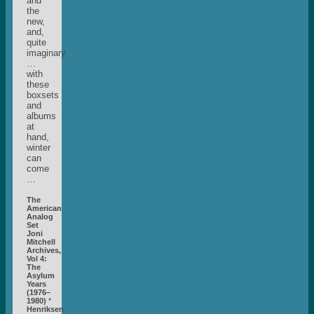
and
the
new,
and,
quite
imaginary
…
with
these
boxsets
and
albums
at
hand,
winter
can
come
…
The
American
Analog
Set
Joni
Mitchell
Archives,
Vol 4:
The
Asylum
Years
(1976–
1980)
*
Henriksen