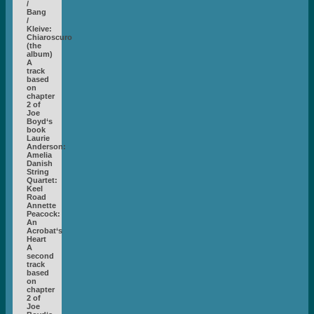
/
Bang
/
Kleive:
Chiaroscuro
(the
album)
A
track
based
on
chapter
2 of
Joe
Boyd‘s
book
Laurie
Anderson:
Amelia
Danish
String
Quartet:
Keel
Road
Annette
Peacock:
An
Acrobat‘s
Heart
A
second
track
based
on
chapter
2 of
Joe