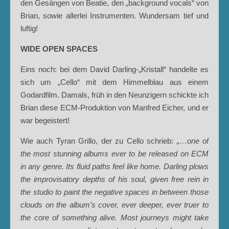
den Gesängen von Beatie, den „background vocals“ von
Brian, sowie allerlei Instrumenten. Wundersam tief und
luftig!
WIDE OPEN SPACES
Eins noch: bei dem David Darling-„Kristall“ handelte es
sich um „Cello“ mit dem Himmelblau aus einem
Godardfilm. Damals, früh in den Neunzigern schickte ich
Brian diese ECM-Produktion von Manfred Eicher, und er
war begeistert!
Wie auch Tyran Grillo, der zu Cello schrieb:
„…one of
the most stunning albums ever to be released on ECM
in any genre. Its fluid paths feel like home. Darling plows
the improvisatory depths of his soul, given free rein in
the studio to paint the negative spaces in between those
clouds on the album’s cover, ever deeper, ever truer to
the core of something alive. Most journeys might take