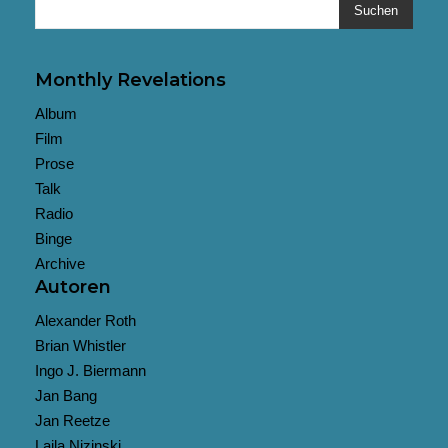
Suchen
Monthly Revelations
Album
Film
Prose
Talk
Radio
Binge
Archive
Autoren
Alexander Roth
Brian Whistler
Ingo J. Biermann
Jan Bang
Jan Reetze
Lajla Nizinski