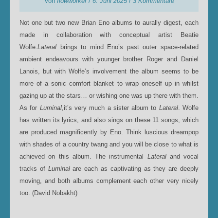
Von
flowworker
/
6. Juni 2025
/
3 Kommentare
Not one but two new Brian Eno albums to aurally digest, each
made in collaboration with conceptual artist Beatie
Wolfe.
Lateral
brings to mind Eno’s past outer space-related
ambient endeavours with younger brother Roger and Daniel
Lanois, but with Wolfe’s involvement the album seems to be
more of a sonic comfort blanket to wrap oneself up in whilst
gazing up at the stars… or wishing one was up there with them.
As for
Luminal
,it’s very much a sister album to
Lateral
. Wolfe
has written its lyrics, and also sings on these 11 songs, which
are produced magnificently by Eno. Think luscious dreampop
with shades of a country twang and you will be close to what is
achieved on this album. The instrumental
Lateral
and vocal
tracks of
Luminal
are each as captivating as they are deeply
moving, and both albums complement each other very nicely
too. (David Nobakht)