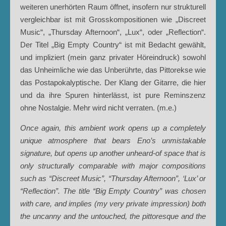
weiteren unerhörten Raum öffnet, insofern nur strukturell
vergleichbar ist mit Grosskompositionen wie „Discreet
Music“, „Thursday Afternoon“, „Lux“, oder „Reflection“.
Der Titel „Big Empty Country“ ist mit Bedacht gewählt,
und impliziert (mein ganz privater Höreindruck) sowohl
das Unheimliche wie das Unberührte, das Pittorekse wie
das Postapokalyptische. Der Klang der Gitarre, die hier
und da ihre Spuren hinterlässt, ist pure Reminszenz
ohne Nostalgie. Mehr wird nicht verraten. (m.e.)
Once again, this ambient work opens up a completely
unique atmosphere that bears Eno’s unmistakable
signature, but opens up another unheard-of space that is
only structurally comparable with major compositions
such as “Discreet Music”, “Thursday Afternoon”, ‘Lux’ or
“Reflection”. The title “Big Empty Country” was chosen
with care, and implies (my very private impression) both
the uncanny and the untouched, the pittoresque and the