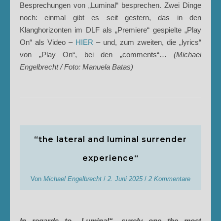
Besprechungen von „Luminal“ besprechen. Zwei Dinge
noch: einmal gibt es seit gestern, das in den
Klanghorizonten im DLF als „Premiere“ gespielte „Play
On“ als Video –
HIER
– und, zum zweiten, die „lyrics“
von „Play On“, bei den „comments“…
(Michael
Engelbrecht / Foto: Manuela Batas)
“the lateral and luminal surrender
experience“
Von
Michael Engelbrecht
/
2. Juni 2025
/
2 Kommentare
In regards to „Luminal“, surely one the most