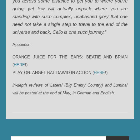
you across some distance to get you to where you’re
going, yet few will actually unpack where you are
standing with such complex, unabashed glory that one
need not take a single step to travel to the end of the
universe and back. Cello is one such journey.“
Appendix:
ORANGE JUICE FOR THE EARS: BEATIE AND BRIAN
(
HERE
!)
PLAY ON: ANGEL BAT DAWID IN ACTION (
HERE
!)
in-depth reviews of Lateral (Big Empty Country) and Luminal
will be posted at the end of May, in German and English
.