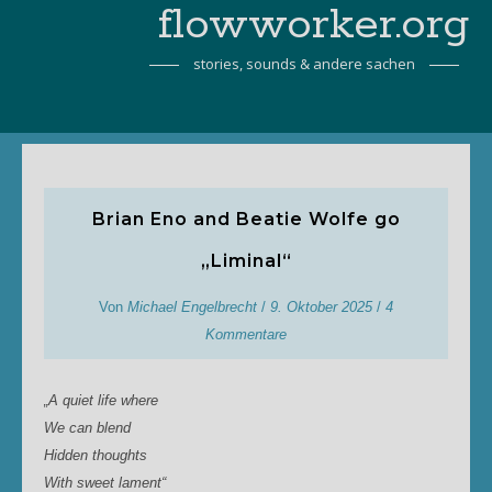
flowworker.org
stories, sounds & andere sachen
Brian Eno and Beatie Wolfe go
„Liminal“
Von
Michael Engelbrecht
/
9. Oktober 2025
/
4
Kommentare
„A quiet life where
We can blend
Hidden thoughts
With sweet lament“