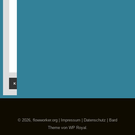
© 2026, flowworker.org |
Impressum
|
Datenschutz
|
Bard
Theme von
WP Royal
.