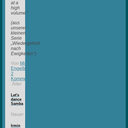
at a
high
volume
.“
(aus
unserer
kleinen
Serie
„Wiedergehört
nach
Ewigkeiten“)
Von
Michael
Engelbrecht
2
Kommentare
Älter
Let's
dance
Samba
Neuer
Irmin