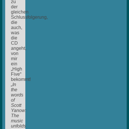
zu
der
gleichen
Schlussfolgerung,
die
auch,
was
die
CD
angeht,
von
mir
ein
„High
Five“
bekommt!
„In
the
words
of
Scott
Yanow:
The
music
unfolds