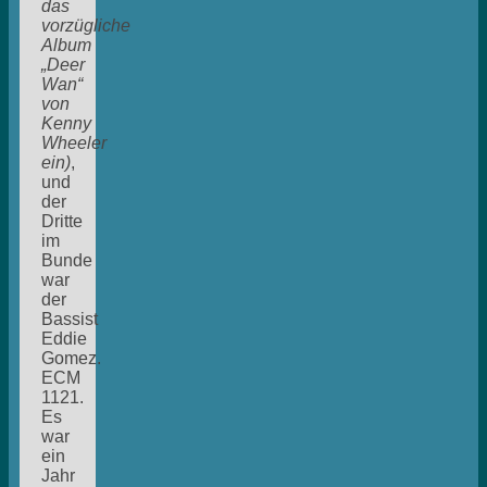
das
vorzügliche
Album
„Deer
Wan“
von
Kenny
Wheeler
ein)
,
und
der
Dritte
im
Bunde
war
der
Bassist
Eddie
Gomez.
ECM
1121.
Es
war
ein
Jahr