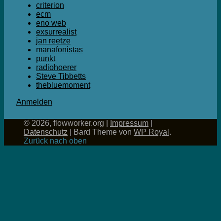
criterion
ecm
eno web
exsurrealist
jan reetze
manafonistas
punkt
radiohoerer
Steve Tibbetts
thebluemoment
Anmelden
© 2026, flowworker.org |
Impressum
|
Datenschutz
|
Bard Theme von
WP Royal
.
Zurück nach oben