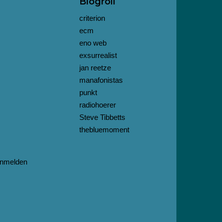
Blogroll
criterion
ecm
eno web
exsurrealist
jan reetze
manafonistas
punkt
radiohoerer
Steve Tibbetts
thebluemoment
nmelden