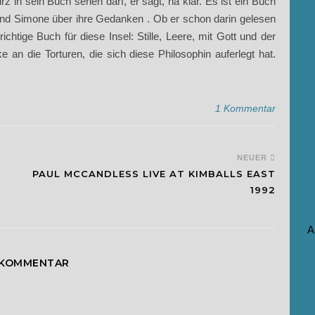
rz in sein Buch sehen darf, er sagt, na klar. Es ist ein Buch
und Simone über ihre Gedanken . Ob er schon darin gelesen
richtige Buch für diese Insel: Stille, Leere, mit Gott und der
 an die Torturen, die sich diese Philosophin auferlegt hat.
1 Kommentar
NEUER
PAUL MCCANDLESS LIVE AT KIMBALLS EAST
1992
A
 KOMMENTAR