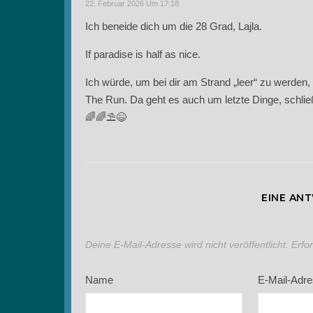
22. Februar 2026 Um 17:18
Ich beneide dich um die 28 Grad, Lajla.
If paradise is half as nice.
Ich würde, um bei dir am Strand „leer“ zu werd
The Run. Da geht es auch um letzte Dinge, schli
🌈🌈⛱️😉
EINE AN
Deine E-Mail-Adresse wird nicht veröffentlicht.
Erfo
Name
E-Mail-Adr