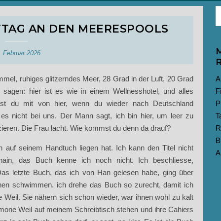
TAG AN DEN MEERESPOOLS
M
. Februar 2026
R
mmel, ruhiges glitzerndes Meer, 28 Grad in der Luft, 20 Grad
A
sagen: hier ist es wie in einem Wellnesshotel, und alles
F
immst du mit von hier, wenn du wieder nach Deutschland
P
es nicht bei uns. Der Mann sagt, ich bin hier, um leer zu
T
eren. Die Frau lacht. Wie kommst du denn da drauf?
R
B
auf seinem Handtuch liegen hat. Ich kann den Titel nicht
A
hain, das Buch kenne ich noch nicht. Ich beschliesse,
Das letzte Buch, das ich von Han gelesen habe, ging über
ehen schwimmen. ich drehe das Buch so zurecht, damit ich
 Weil. Sie nähern sich schon wieder, war ihnen wohl zu kalt
 Simone Weil auf meinem Schreibtisch stehen und ihre Cahiers