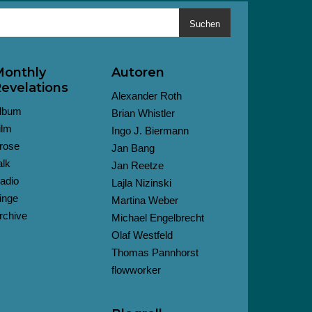
Suchen
onthly
Autoren
evelations
Alexander Roth
lbum
Brian Whistler
ilm
Ingo J. Biermann
rose
Jan Bang
alk
Jan Reetze
adio
Lajla Nizinski
inge
Martina Weber
rchive
Michael Engelbrecht
Olaf Westfeld
Thomas Pannhorst
flowworker