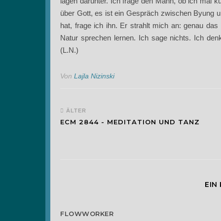
lagen darunter. Ich frage den Mann, ob ich mal ku
über Gott, es ist ein Gespräch zwischen Byung 
hat, frage ich ihn. Er strahlt mich an: genau das 
Natur sprechen lernen. Ich sage nichts. Ich denke
(L.N.)
Von
Lajla Nizinski
ÄLTER
ECM 2844 - MEDITATION UND TANZ
EIN
FLOWWORKER