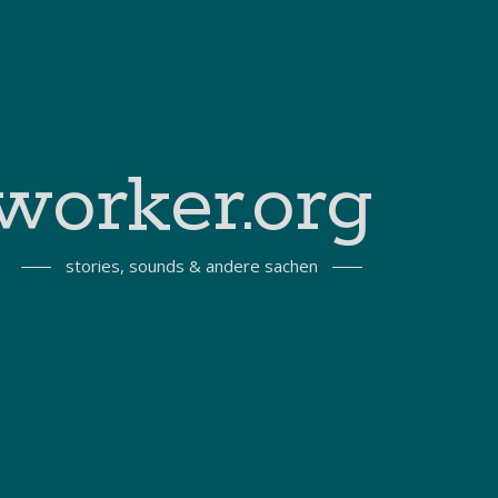
worker.org
stories, sounds & andere sachen