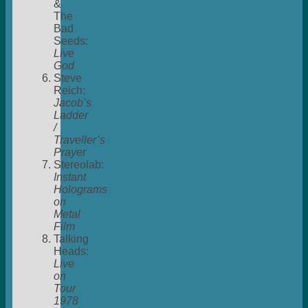
&
The
Bad
Seeds:
Live
God
Steve
Reich:
Jacob’s
Ladder
/
Traveller’s
Prayer
Stereolab:
Instant
Holograms
on
Metal
Film
Talking
Heads:
Live
on
Tour
1978