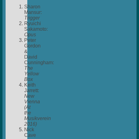
Sharon
Mansur:
Trigger
Ryuichi
Sakamoto:
Opus
Peter
Gordon
&
David
Cunningham:
The
Yellow
Box
Keith
Jarrett:
New
Vienna
(At
the
Musikverein
2016)
Nick
Cave