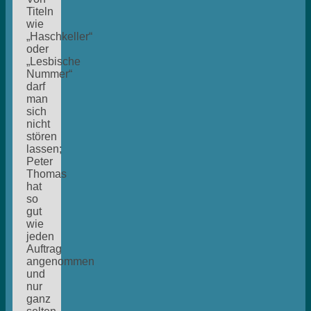
Titeln
wie
„Haschkeller“
oder
„Lesbische
Nummer“
darf
man
sich
nicht
stören
lassen;
Peter
Thomas
hat
so
gut
wie
jeden
Auftrag
angenommen
und
nur
ganz