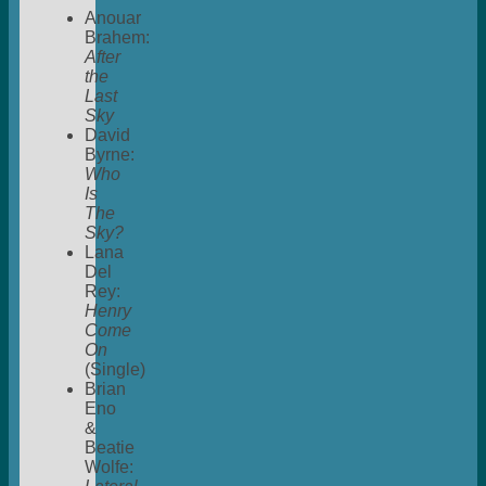
Anouar
Brahem:
After
the
Last
Sky
David
Byrne:
Who
Is
The
Sky?
Lana
Del
Rey:
Henry
Come
On
(Single)
Brian
Eno
&
Beatie
Wolfe: