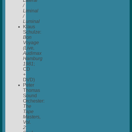
Lateral
/
Liminal
/
Luminal
Klaus
Schulze:
Bon
Voyage
(Live,
Audimax
Hamburg
1981
;
CD
+
DVD)
Peter
Thomas
Sound
Orchester:
The
Tape
Masters,
Vol.
2: