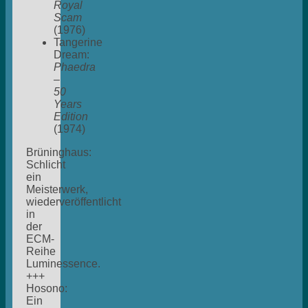
Royal
Scam
(1976)
Tangerine
Dream:
Phaedra
–
50
Years
Edition
(1974)
Brüninghaus:
Schlicht
ein
Meisterwerk,
wiederveröffentlicht
in
der
ECM-
Reihe
Luminessence.
+++
Hosono:
Ein