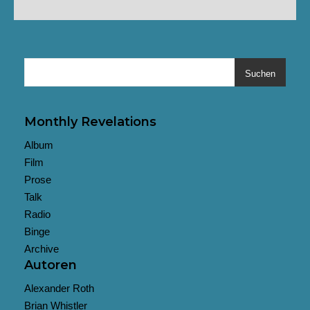
Suchen
Monthly Revelations
Album
Film
Prose
Talk
Radio
Binge
Archive
Autoren
Alexander Roth
Brian Whistler