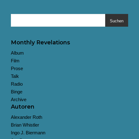
Suchen
Monthly Revelations
Album
Film
Prose
Talk
Radio
Binge
Archive
Autoren
Alexander Roth
Brian Whistler
Ingo J. Biermann