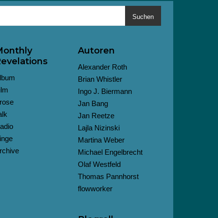
Suchen
onthly
Autoren
evelations
Alexander Roth
lbum
Brian Whistler
ilm
Ingo J. Biermann
rose
Jan Bang
alk
Jan Reetze
adio
Lajla Nizinski
inge
Martina Weber
rchive
Michael Engelbrecht
Olaf Westfeld
Thomas Pannhorst
flowworker