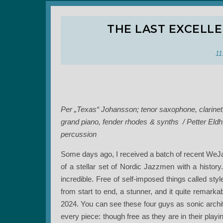
THE LAST EXCELLE
11
Per „Texas“ Johansson; tenor saxophone, clarinet,
grand piano, fender rhodes & synths / Petter Eld
percussion
Some days ago, I received a batch of recent WeJazz
of a stellar set of Nordic Jazzmen with a history.
incredible. Free of self-imposed things called st
from start to end, a stunner, and it quite remar
2024. You can see these four guys as sonic archi
every piece: though free as they are in their pla