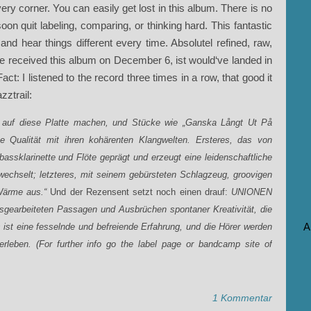
very corner. You can easily get lost in this album. There is no
oon quit labeling, comparing, or thinking hard. This fantastic
d hear things different every time. Absolutel refined, raw,
e received this album on December 6, ist would‘ve landed in
act: I listened to the record three times in a row, that good it
zztrail:
t auf diese Platte machen, und Stücke wie „Ganska Långt Ut På
e Qualität mit ihren kohärenten Klangwelten. Ersteres, das von
bassklarinette und Flöte geprägt und erzeugt eine leidenschaftliche
echselt; letzteres, mit seinem gebürsteten Schlagzeug, groovigen
Wärme aus.“
Und der Rezensent setzt noch einen drauf:
UNIONEN
usgearbeiteten Passagen und Ausbrüchen spontaner Kreativität, die
A
st eine fesselnde und befreiende Erfahrung, und die Hörer werden
rleben. (For further info go the label page or bandcamp site of
1 Kommentar