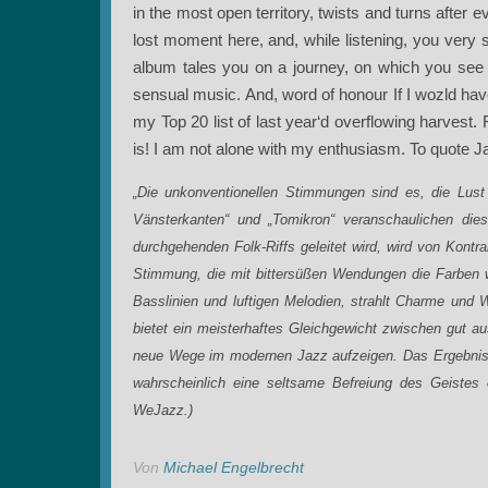
in the most open territory, twists and turns after e
lost moment here, and, while listening, you very s
album tales you on a journey, on which you see an
sensual music. And, word of honour If I wozld hav
my Top 20 list of last year‘d overflowing harvest. F
is! I am not alone with my enthusiasm. To quote Ja
„Die unkonventionellen Stimmungen sind es, die Lus
Vänsterkanten“ und „Tomikron“ veranschaulichen dies
durchgehenden Folk-Riffs geleitet wird, wird von Kontra
Stimmung, die mit bittersüßen Wendungen die Farben w
Basslinien und luftigen Melodien, strahlt Charme und 
bietet ein meisterhaftes Gleichgewicht zwischen gut a
neue Wege im modernen Jazz aufzeigen. Das Ergebnis i
wahrscheinlich eine seltsame Befreiung des Geistes e
WeJazz.)
Von
Michael Engelbrecht