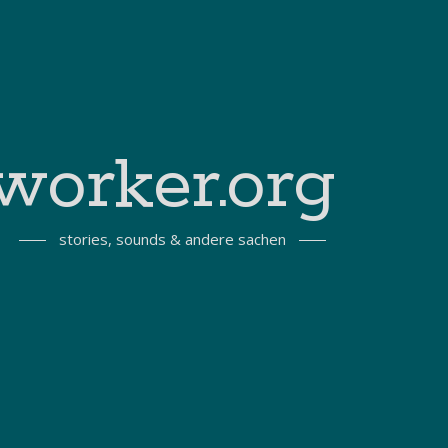
worker.org
stories, sounds & andere sachen