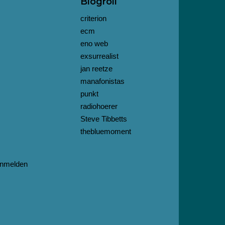
Blogroll
criterion
ecm
eno web
exsurrealist
jan reetze
manafonistas
punkt
radiohoerer
Steve Tibbetts
thebluemoment
nmelden