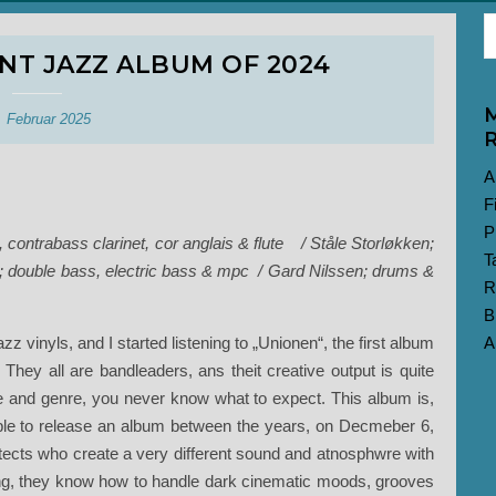
NT JAZZ ALBUM OF 2024
M
. Februar 2025
R
A
F
P
 contrabass clarinet, cor anglais & flute / Ståle Storløkken;
T
h; double bass, electric bass & mpc / Gard Nilssen; drums &
R
B
 vinyls, and I started listening to „Unionen“, the first album
A
 They all are bandleaders, ans theit creative output is quite
yle and genre, you never know what to expect. This album is,
kable to release an album between the years, on Decmeber 6,
tects who create a very different sound and atnosphwre with
ying, they know how to handle dark cinematic moods, grooves