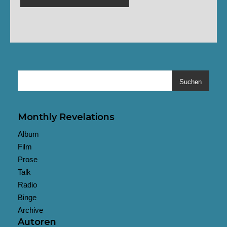
Suchen
Monthly Revelations
Album
Film
Prose
Talk
Radio
Binge
Archive
Autoren