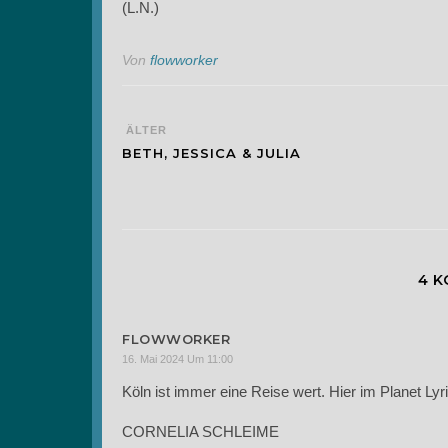
(L.N.)
Von
flowworker
ÄLTER
BETH, JESSICA & JULIA
4 
FLOWWORKER
16. Mai 2024 Um 11:00
Köln ist immer eine Reise wert. Hier im Planet Lyr
CORNELIA SCHLEIME