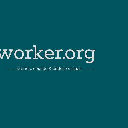
worker.org
stories, sounds & andere sachen