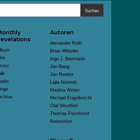
Suchen
onthly
Autoren
evelations
Alexander Roth
lbum
Brian Whistler
ilm
Ingo J. Biermann
rose
Jan Bang
alk
Jan Reetze
adio
Lajla Nizinski
inge
Martina Weber
rchive
Michael Engelbrecht
Olaf Westfeld
Thomas Pannhorst
flowworker