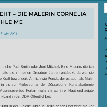
HT – DIE MALERIN CORNELIA
CHLEIME
M
R
15. Mai 2024
A
F
P
T
R
siehe Patti Smith oder Joni Mitchell. Eine Malerin, die ich
B
h hatte sie in meinen Dresdner Jahren entdeckt, da war sie
A
re Kraft bewundert. Ähnlich wie Penck, der es auch als Maler
in bis zur Professur an der Düsseldorfer Kunstakademie
 Ausreiseverbot. Fortan malte sie auf ihrer Haut und zeigte
unkband in der DDR Öffentlichkeit.
lung in der Galerie Judin in Berlin gehen.Dort zeigt sie vor