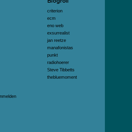
Blogroll
criterion
ecm
eno web
exsurrealist
jan reetze
manafonistas
punkt
radiohoerer
Steve Tibbetts
thebluemoment
nmelden