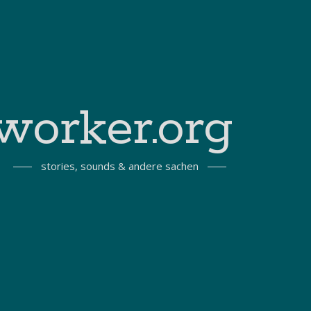
worker.org
stories, sounds & andere sachen