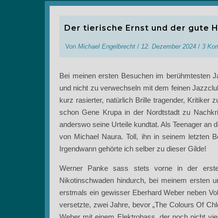
Der tierische Ernst und der gute 
Von
Michael Engelbrecht
/
12. Dezember 2024
/
3 Ko
Bei meinen ersten Besuchen im berühmtesten Ja
und nicht zu verwechseln mit dem feinen Jazzclub
kurz rasierter, natürlich Brille tragender, Kriti
schon Gene Krupa in der Nordtstadt zu Nachkri
anderswo seine Urteile kundtat. Als Teenager an 
von Michael Naura. Toll, ihn in seinem letzten B
Irgendwann gehörte ich selber zu dieser Gilde!
Werner Panke sass stets vorne in der erste
Nikotinschwaden hindurch, bei meinem ersten u
erstmals ein gewisser Eberhard Weber neben Vol
versetzte, zwei Jahre, bevor „The Colours Of Chloe
Weber mit einem Elektrobass, der noch nicht vie