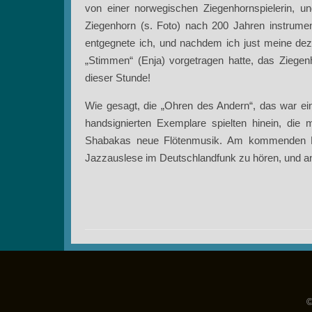
von einer norwegischen Ziegenhornspielerin, u
Ziegenhorn (s. Foto) nach 200 Jahren instrume
entgegnete ich, und nachdem ich just meine d
„Stimmen“ (Enja) vorgetragen hatte, das Ziegenh
dieser Stunde!
Wie gesagt, die „Ohren des Andern“, das war ein
handsignierten Exemplare spielten hinein, d
Shabakas neue Flötenmusik. Am kommenden D
Jazzauslese im Deutschlandfunk zu hören, und an
©