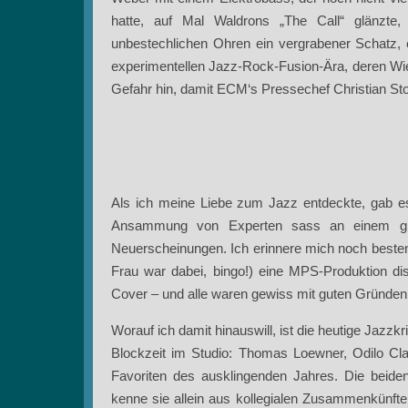
hatte, auf Mal Waldrons „The Call“ glänzte,
unbestechlichen Ohren ein vergrabener Schatz, 
experimentellen Jazz-Rock-Fusion-Ära, deren Wied
Gefahr hin, damit ECM‘s Pressechef Christian Sto
Als ich meine Liebe zum Jazz entdeckte, gab 
Ansammung von Experten sass an einem gro
Neuerscheinungen. Ich erinnere mich noch besten
Frau war dabei, bingo!) eine MPS-Produktion disk
Cover – und alle waren gewiss mit guten Gründen b
Worauf ich damit hinauswill, ist die heutige Jazz
Blockzeit im Studio: Thomas Loewner, Odilo Clau
Favoriten des ausklingenden Jahres. Die beiden
kenne sie allein aus kollegialen Zusammenkünft