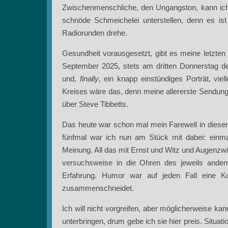
Zwischenmenschliche, den Ungangston, kann ich
schnöde Schmeichelei unterstellen, denn es is
Radiorunden drehe.
Gesundheit vorausgesetzt, gibt es meine letzten 
September 2025, stets am dritten Donnerstag d
und,
finally
, ein knapp einstündiges Porträt, vie
Kreises wäre das, denn meine allererste Sendung 
über Steve Tibbetts.
Das heute war schon mal mein Farewell in diesen 
fünfmal war ich nun am Stück mit dabei: einma
Meinung. All das mit Ernst und Witz und Augenzwin
versuchsweise in die Ohren des jeweils ander
Erfahrung. Humor war auf jeden Fall eine K
zusammenschneidet.
Ich will nicht vorgreifen, aber möglicherweise ka
unterbringen, drum gebe ich sie hier preis. Situa