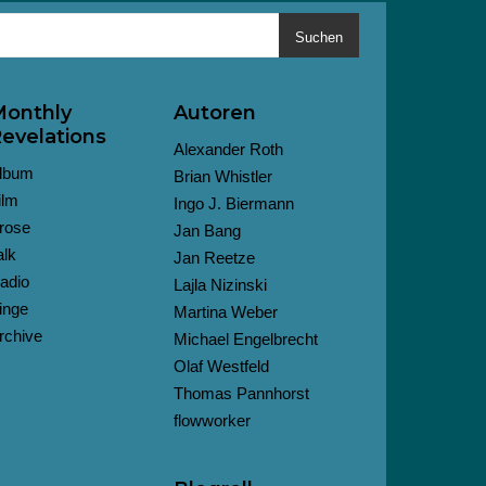
Suchen
onthly
Autoren
evelations
Alexander Roth
lbum
Brian Whistler
ilm
Ingo J. Biermann
rose
Jan Bang
alk
Jan Reetze
adio
Lajla Nizinski
inge
Martina Weber
rchive
Michael Engelbrecht
Olaf Westfeld
Thomas Pannhorst
flowworker