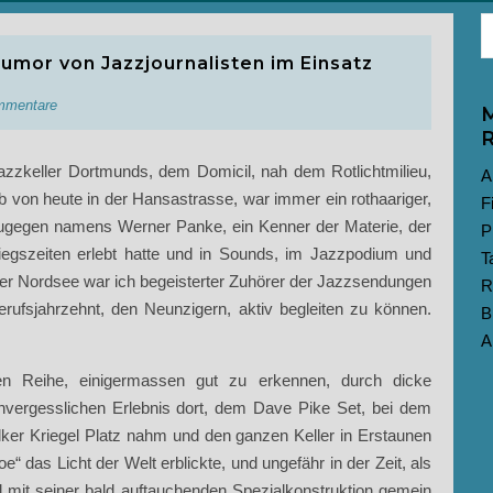
Humor von Jazzjournalisten im Einsatz
mmentare
M
R
zzkeller Dortmunds, dem Domicil, nah dem Rotlichtmilieu,
A
 von heute in der Hansastrasse, war immer ein rothaariger,
F
ker zugegen namens Werner Panke, ein Kenner der Materie, der
P
egszeiten erlebt hatte und in Sounds, im Jazzpodium und
T
der Nordsee war ich begeisterter Zuhörer der Jazzsendungen
R
erufsjahrzehnt, den Neunzigern, aktiv begleiten zu können.
B
A
n Reihe, einigermassen gut zu erkennen, durch dicke
nvergesslichen Erlebnis dort, dem Dave Pike Set, bei dem
ker Kriegel Platz nahm und den ganzen Keller in Erstaunen
“ das Licht der Welt erblickte, und ungefähr in der Zeit, als
l mit seiner bald auftauchenden Spezialkonstruktion gemein