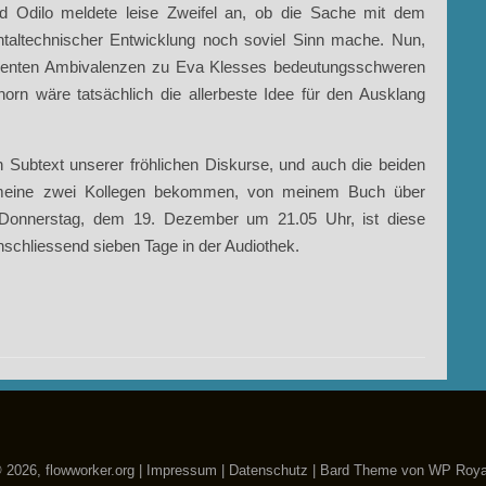
nd Odilo meldete leise Zweifel an, ob die Sache mit dem
ntaltechnischer Entwicklung noch soviel Sinn mache. Nun,
ezenten Ambivalenzen zu Eva Klesses bedeutungsschweren
orn wäre tatsächlich die allerbeste Idee für den Ausklang
 Subtext unserer fröhlichen Diskurse, und auch die beiden
ie meine zwei Kollegen bekommen, von meinem Buch über
onnerstag, dem 19. Dezember um 21.05 Uhr, ist diese
schliessend sieben Tage in der Audiothek.
 2026, flowworker.org |
Impressum
|
Datenschutz
|
Bard Theme von
WP Roya