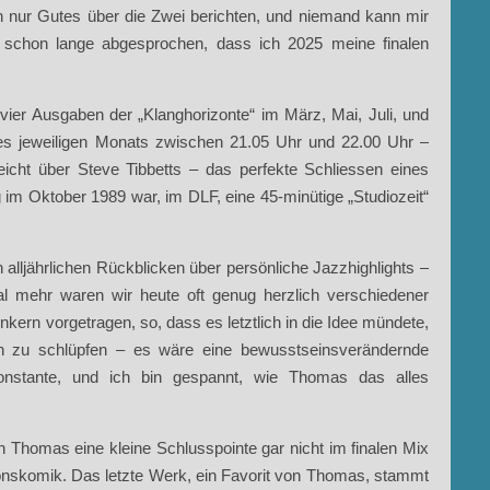
 nur Gutes über die Zwei berichten, und niemand kann mir
t schon lange abgesprochen, dass ich 2025 meine finalen
vier Ausgaben der „Klanghorizonte“ im März, Mai, Juli, und
es jeweiligen Monats zwischen 21.05 Uhr und 22.00 Uhr –
lleicht über Steve Tibbetts – das perfekte Schliessen eines
im Oktober 1989 war, im DLF, eine 45-minütige „Studiozeit“
alljährlichen Rückblicken über persönliche Jazzhighlights –
l mehr waren wir heute oft genug herzlich verschiedener
kern vorgetragen, so, dass es letztlich in die Idee mündete,
n zu schlüpfen – es wäre eine bewusstseinsverändernde
onstante, und ich bin gespannt, wie Thomas das alles
nn Thomas eine kleine Schlusspointe gar nicht im finalen Mix
tionskomik. Das letzte Werk, ein Favorit von Thomas, stammt