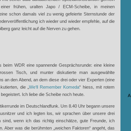
 einer frühen, uralten Japo / ECM-Scheibe, in meinen
eine schon damals viel zu wenig gefeierte Sternstunde der
erveröffentlichung ich wieder und wieder empfehle, auf die
lberg ganz leicht auf die Nerven zu gehen.
es beim WDR eine spannende Gesprächsrunde: eine kleine
ssen Tisch, und munter diskutierte man ausgewählte
s an den Abend, an dem diese drei oder vier Experten (eine
utierten, die „
We‘ll Remember Komeda
“ hiess, mit rotem
egeistert. Ich liebe die Scheibe noch heute.
A
kritikerrunde im Deutschlandfunk. Um 8.40 Uhr begann unsere
snitzer und ich legten los, wir sprachen über unsere drei
 sind, wenn ich das richtig einschätze, gute Freunde, ich
en. Aber was die berühmten „weichen Faktoren“ angeht, das