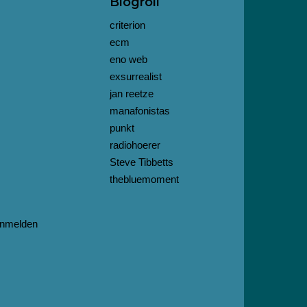
Blogroll
criterion
ecm
eno web
exsurrealist
jan reetze
manafonistas
punkt
radiohoerer
Steve Tibbetts
thebluemoment
nmelden