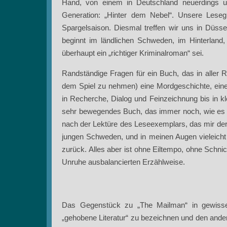
Hand, von einem in Deutschland neuerdings u
Generation: „Hinter dem Nebel“. Unsere Leseg
Spargelsaison. Diesmal treffen wir uns in Düssel
beginnt im ländlichen Schweden, im Hinterland,
überhaupt ein „richtiger Kriminalroman“ sei.
Randständige Fragen für ein Buch, das in aller
dem Spiel zu nehmen) eine Mordgeschichte, eine 
in Recherche, Dialog und Feinzeichnung bis in kl
sehr bewegendes Buch, das immer noch, wie es s
nach der Lektüre des Leseexemplars, das mir der V
jungen Schweden, und in meinen Augen vieleicht 
zurück. Alles aber ist ohne Eiltempo, ohne Schn
Unruhe ausbalancierten Erzählweise.
Das Gegenstück zu „The Mailman“ in gewisse
„gehobene Literatur“ zu bezeichnen und den and