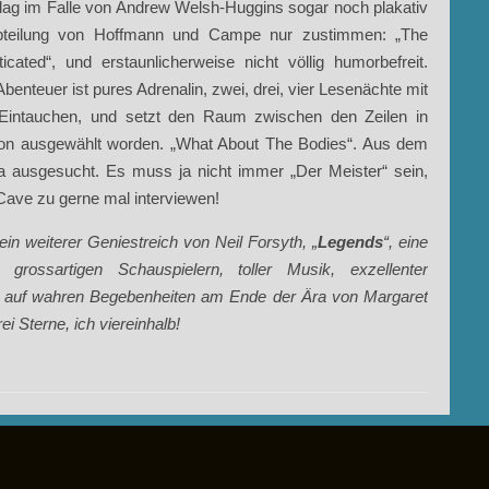
lag im Falle von Andrew Welsh-Huggins sogar noch plakativ
abteilung von Hoffmann und Campe nur zustimmen: „The
cated“, und erstaunlicherweise nicht völlig humorbefreit.
nteuer ist pures Adrenalin, zwei, drei, vier Lesenächte mit
s Eintauchen, und setzt den Raum zwischen den Zeilen in
hon ausgewählt worden. „What About The Bodies“. Aus dem
ja ausgesucht. Es muss ja nicht immer „Der Meister“ sein,
Cave zu gerne mal interviewen!
ein weiterer Geniestreich von Neil Forsyth, „
Legends
“, eine
 grossartigen Schauspielern, toller Musik, exzellenter
d auf wahren Begebenheiten am Ende der Ära von Margaret
i Sterne, ich viereinhalb!