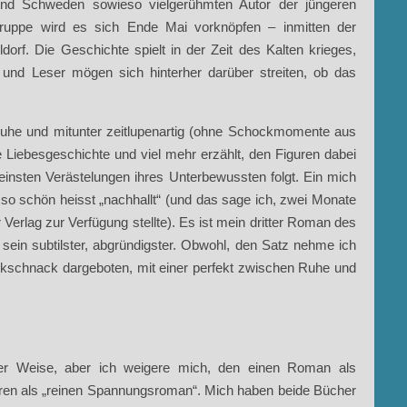
nd Schweden sowieso vielgerühmten Autor der jüngeren
ruppe wird es sich Ende Mai vorknöpfen – inmitten der
dorf. Die Geschichte spielt in der Zeit des Kalten krieges,
 und Leser mögen sich hinterher darüber streiten, ob das
 Ruhe und mitunter zeitlupenartig (ohne Schockmomente aus
Liebesgeschichte und viel mehr erzählt, den Figuren dabei
einsten Verästelungen ihres Unterbewussten folgt. Ein mich
o schön heisst „nachhallt“ (und das sage ich, zwei Monate
erlag zur Verfügung stellte). Es ist mein dritter Roman des
sein subtilster, abgründigster. Obwohl, den Satz nehme ich
ickschnack dargeboten, mit einer perfekt zwischen Ruhe und
r Weise, aber ich weigere mich, den einen Roman als
eren als „reinen Spannungsroman“. Mich haben beide Bücher