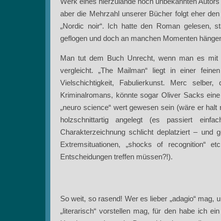
Werk eines hierzulande noch unbekannten Autors zu
aber die Mehrzahl unserer Bücher folgt eher den P
„Nordic noir“. Ich hatte den Roman gelesen, sta
geflogen und doch an manchen Momenten hängen g
Man tut dem Buch Unrecht, wenn man es mit d
vergleicht. „The Mailman“ liegt in einer feine
Vielschichtigkeit, Fabulierkunst. Merc selbe
Kriminalromans, könnte sogar Oliver Sacks ein
„neuro science“ wert gewesen sein (wäre er halt n
holzschnittartig angelegt (es passiert ein
Charakterzeichnung schlicht deplatziert – und 
Extremsituationen, „shocks of recognition“ e
Entscheidungen treffen müssen?!).
So weit, so rasend! Wer es lieber „adagio“ mag, u
„literarisch“ vorstellen mag, für den habe ich ei