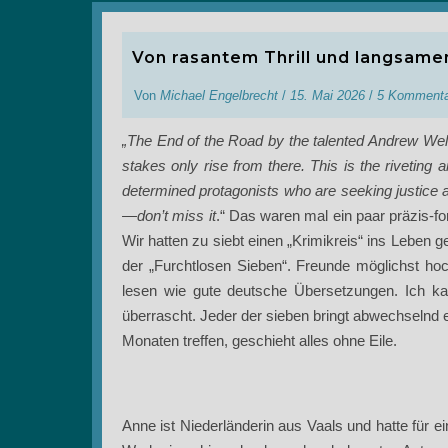
Von rasantem Thrill und langsam
Von
Michael Engelbrecht
/
15. Mai 2026
/
5 Kommenta
„The End of the Road by the talented Andrew Welsh
stakes only rise from there. This is the riveting an
determined protagonists who are seeking justice a
—don’t miss it
.“ Das waren mal ein paar präzis-
Wir hatten zu siebt einen „Krimikreis“ ins Leben 
der „Furchtlosen Sieben“. Freunde möglichst hochw
lesen wie gute deutsche Übersetzungen. Ich ka
überrascht. Jeder der sieben bringt abwechselnd 
Monaten treffen, geschieht alles ohne Eile.
Anne ist Niederländerin aus Vaals und hatte für 