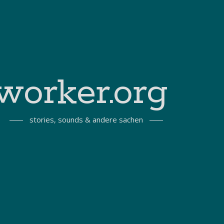
worker.org
stories, sounds & andere sachen