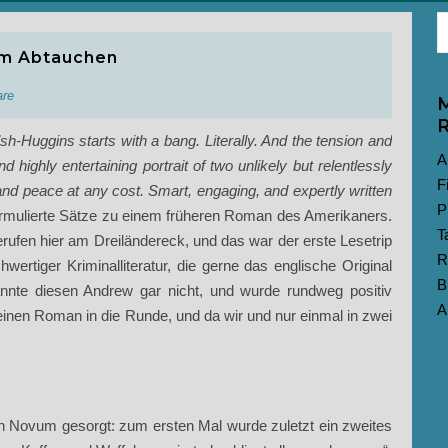
em Abtauchen
re
M
R
-Huggins starts with a bang. Literally. And the tension and
A
d highly entertaining portrait of two unlikely but relentlessly
F
nd peace at any cost. Smart, engaging, and expertly written
P
formulierte Sätze zu einem früheren Roman des Amerikaners.
T
gerufen hier am Dreiländereck, und das war der erste Lesetrip
R
ertiger Kriminalliteratur, die gerne das englische Original
B
nnte diesen Andrew gar nicht, und wurde rundweg positiv
A
einen Roman in die Runde, und da wir und nur einmal in zwei
ein Novum gesorgt: zum ersten Mal wurde zuletzt ein zweites