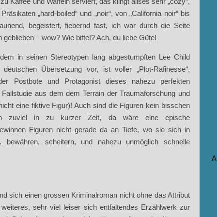
 Kaffee und Waffeln serviert, das klingt allses sehr „cozy“,
räsikaten „hard-boiled“ und „noir“, von „California noir“ bis
unend, begeistert, fiebernd fast, ich war durch die Seite
eblieben – wow? Wie bitte!? Ach, du liebe Güte!
em in seinen Stereotypen lang abgestumpften Lee Child
n deutschen Übersetzung vor, ist voller „Plot-Rafinesse“,
r, der Postbote und Protagonist dieses nahezu perfekten
e Fallstudie aus dem dem Terrain der Traumaforschung und
icht eine fiktive Figur)! Auch sind die Figuren kein bisschen
fach zuviel in zu kurzer Zeit, da wäre eine epische
gewinnen Figuren nicht gerade da an Tiefe, wo sie sich in
tc. bewähren, scheitern, und nahezu unmöglich schnelle
A
nd sich einen grossen Kriminalroman nicht ohne das Attribut
n weiteres, sehr viel leiser sich entfaltendes Erzählwerk zur