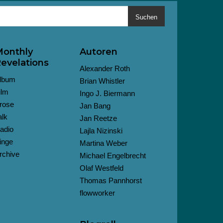
Suchen
onthly
Autoren
evelations
Alexander Roth
lbum
Brian Whistler
ilm
Ingo J. Biermann
rose
Jan Bang
alk
Jan Reetze
adio
Lajla Nizinski
inge
Martina Weber
rchive
Michael Engelbrecht
Olaf Westfeld
Thomas Pannhorst
flowworker