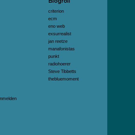
Blogroll
criterion
ecm
eno web
exsurrealist
jan reetze
manafonistas
punkt
radiohoerer
Steve Tibbetts
thebluemoment
nmelden