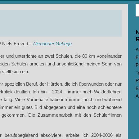
M
R
/
Niels Frevert –
Niendorfer Gehege
A
rer und unterrichte an zwei Schulen, die 80 km voneinander
F
eiden Schulen arbeiten und anschließend meinen Sohn von
P
stellt sich ein.
T
R
 speziellen Beruf, der Hürden, die ich überwunden oder nur
B
lick deutlich. Ich bin – 2024 – immer noch Waldorflehrer,
A
 tätig. Viele Vorbehalte habe ich immer noch und während
 immer ein gutes Bild abgegeben und eine noch schlechtere
 gekommen. Die Zusammenarbeit mit den Schüler*innen
 berufsbegleitend absolviere, arbeite ich 2004-2006 als