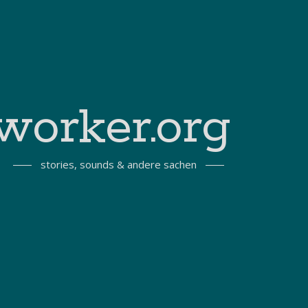
worker.org
stories, sounds & andere sachen