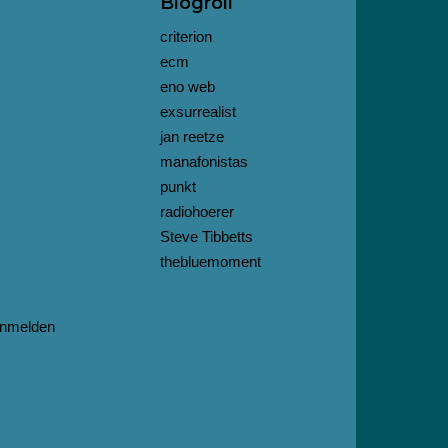
Blogroll
criterion
ecm
eno web
exsurrealist
jan reetze
manafonistas
punkt
radiohoerer
Steve Tibbetts
thebluemoment
nmelden