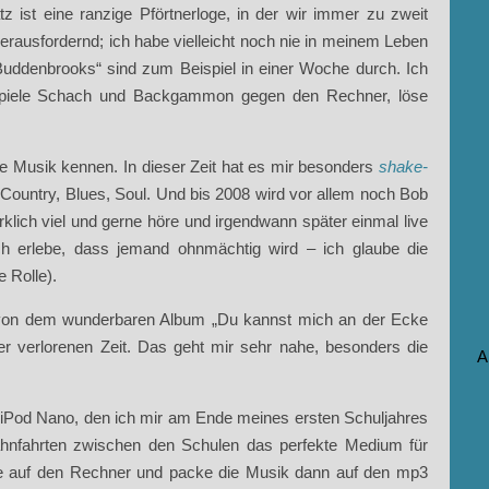
tz ist eine ranzige Pförtnerloge, in der wir immer zu zweit
herausfordernd; ich habe vielleicht noch nie in meinem Leben
 Buddenbrooks“ sind zum Beispiel in einer Woche durch. Ich
et, spiele Schach und Backgammon gegen den Rechner, löse
ue Musik kennen. In dieser Zeit hat es mir besonders
shake-
Country, Blues, Soul. Und bis 2008 wird vor allem noch Bob
lich viel und gerne höre und irgendwann später einmal live
ich erlebe, dass jemand ohnmächtig wird – ich glaube die
e Rolle).
von dem wunderbaren Album „Du kannst mich an der Ecke
r verlorenen Zeit. Das geht mir sehr nahe, besonders die
A
m iPod Nano, den ich mir am Ende meines ersten Schuljahres
ahnfahrten zwischen den Schulen das perfekte Medium für
die auf den Rechner und packe die Musik dann auf den mp3