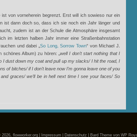
ist von vorneherein begrenzt. Erst will ich sowieso nur ein
n ist dann doch so, dass ich sie noch ein Jahr länger und
hlaucht, zudem ist an der Schule die Atmosphäre insgesamt
ch im letzten halben Jahr immer eine Straßenbahnstation
rauchen und dabei „
So Long, Sorrow Town
“ von Michael J.
n schönes Album) zu hören: „
well I don’t start nothing that I
 so I dust down my coat and pull up my slacks/ I hit the road, I
ons of bitches/ if I don’t leave now I’m gonna leave one of you
s and graces/ we’ll be in hell next time I see your faces/ So
 2026, flowworker.org |
Impressum
|
Datenschutz
|
Bard Theme von
WP Roya