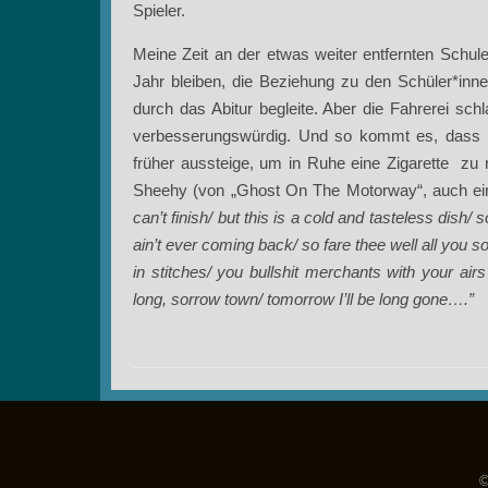
Spieler.
Meine Zeit an der etwas weiter entfernten Schule 
Jahr bleiben, die Beziehung zu den Schüler*inne
durch das Abitur begleite. Aber die Fahrerei sc
verbesserungswürdig. Und so kommt es, dass i
früher aussteige, um in Ruhe eine Zigarette zu 
Sheehy (von „Ghost On The Motorway“, auch ei
can’t finish/ but this is a cold and tasteless dish/
ain’t ever coming back/ so fare thee well all you s
in stitches/ you bullshit merchants with your air
long, sorrow town/ tomorrow I’ll be long gone….”
©