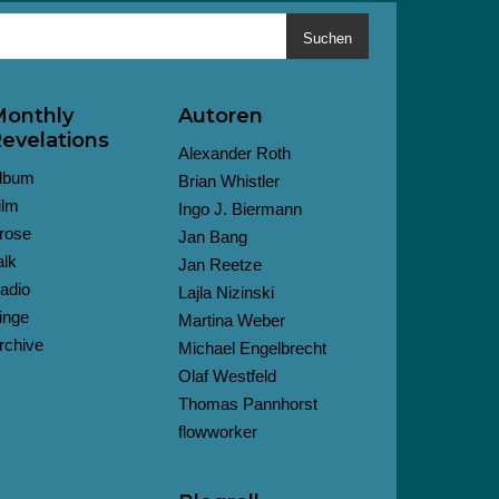
Suchen
onthly
Autoren
evelations
Alexander Roth
lbum
Brian Whistler
ilm
Ingo J. Biermann
rose
Jan Bang
alk
Jan Reetze
adio
Lajla Nizinski
inge
Martina Weber
rchive
Michael Engelbrecht
Olaf Westfeld
Thomas Pannhorst
flowworker