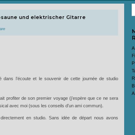
osaune und elektrischer Gitarre
are
M
R
A
F
P
T
R
 dans l’écoute et le souvenir de cette journée de studio
B
A
itait profiter de son premier voyage (j’espère que ce ne sera
sical avec moi (sous les conseils d’un ami commun).
 directement en studio. Sans idée de départ nous avons