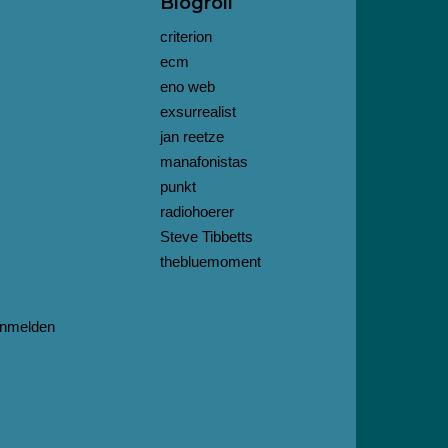
Blogroll
criterion
ecm
eno web
exsurrealist
jan reetze
manafonistas
punkt
radiohoerer
Steve Tibbetts
thebluemoment
nmelden