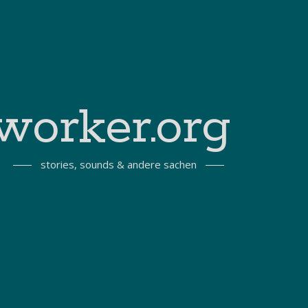
worker.org
stories, sounds & andere sachen