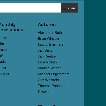
Suchen
onthly
Autoren
evelations
Alexander Roth
lbum
Brian Whistler
ilm
Ingo J. Biermann
rose
Jan Bang
alk
Jan Reetze
adio
Lajla Nizinski
inge
Martina Weber
rchive
Michael Engelbrecht
Olaf Westfeld
Thomas Pannhorst
flowworker