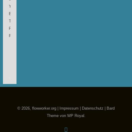
Yoshimi
Battles
The
Pink
Robots
© 2026, flowworker.org |
Impressum
|
Datenschutz
|
Bard
Theme von
WP Royal
.