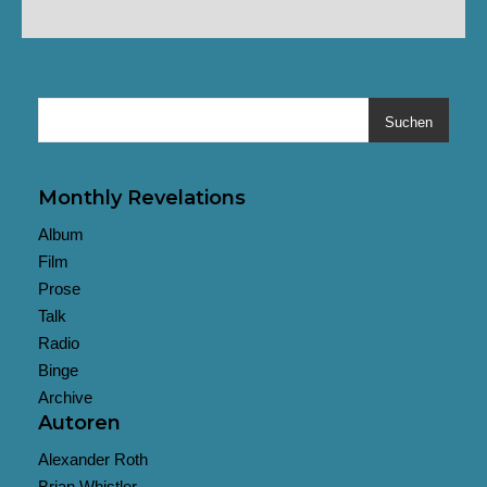
Suchen
Monthly Revelations
Album
Film
Prose
Talk
Radio
Binge
Archive
Autoren
Alexander Roth
Brian Whistler