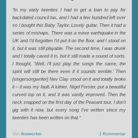
“In my early twenties I had to get a loan to pay for
backdated council tax, and I had a few hundred left over
so I bought this Baby Taylor. Lovely guitar. Then it had a
series of mishaps. There was a minor earthquake in the
UK and I’d forgotten I’d put it on the floor, and I stood on
it, but it was still playable. The second time, I was drunk
and I totally caved it in, but it still made a sound of sorts.
I thought, ‘Well, I’ll just play the songs the same, the
spirit will still be there even if it sounds terrible.’ Then
[singersongwriter] Nev Clay stood on it and totally broke
it – it was my fault. A luthier, Nigel Forster, put a beautiful
curved top on it, and it was vastly improved. Then the
neck snapped on the first day of the Peasant tour. I don’t
gig with it now, but every song I’ve written since my
twenties has been written on that.“
Von
flowworker
1 Kommentar