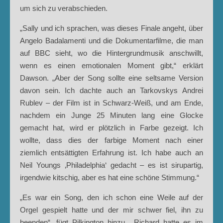
um sich zu verabschieden.
„Sally und ich sprachen, was dieses Finale angeht, über
Angelo Badalamenti und die Dokumentarfilme, die man
auf BBC sieht, wo die Hintergrundmusik anschwillt,
wenn es einen emotionalen Moment gibt,“ erklärt
Dawson. „Aber der Song sollte eine seltsame Version
davon sein. Ich dachte auch an Tarkovskys Andrei
Rublev – der Film ist in Schwarz-Weiß, und am Ende,
nachdem ein Junge 25 Minuten lang eine Glocke
gemacht hat, wird er plötzlich in Farbe gezeigt. Ich
wollte, dass dies der farbige Moment nach einer
ziemlich entsättigten Erfahrung ist. Ich habe auch an
Neil Youngs ‚Philadelphia‘ gedacht – es ist sirupartig,
irgendwie kitschig, aber es hat eine schöne Stimmung.“
„Es war ein Song, den ich schon eine Weile auf der
Orgel gespielt hatte und der mir schwer fiel, ihn zu
beenden“, fügt Pilkington hinzu. „Richard hatte es im