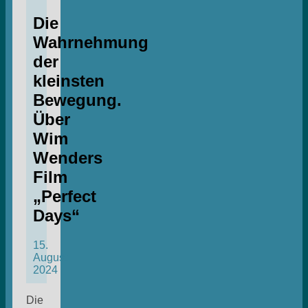
Die
Wahrnehmung
der
kleinsten
Bewegung.
Über
Wim
Wenders
Film
„Perfect
Days“
15.
August
2024
Die