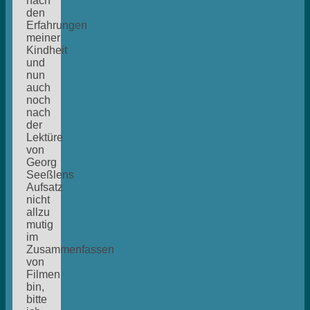
nach
den
Erfahrungen
meiner
Kindheit
und
nun
auch
noch
nach
der
Lektüre
von
Georg
Seeßlens
Aufsatz
nicht
allzu
mutig
im
Zusammenfassen
von
Filmen
bin,
bitte