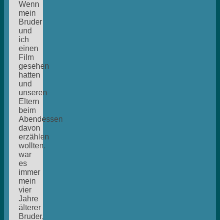
Wenn
mein
Bruder
und
ich
einen
Film
gesehen
hatten
und
unseren
Eltern
beim
Abendessen
davon
erzählen
wollten,
war
es
immer
mein
vier
Jahre
älterer
Bruder,