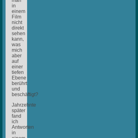
man
in
einem
Film
nicht
direkt
sehen
kann,
was
mich
aber
auf
einer
tiefen
Ebene
berührt
und
beschäftigt?
Jahrzehnte
später
fand
ich
Antworten
in