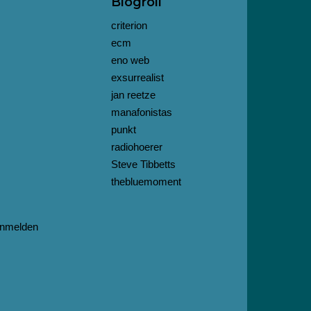
Blogroll
criterion
ecm
eno web
exsurrealist
jan reetze
manafonistas
punkt
radiohoerer
Steve Tibbetts
thebluemoment
nmelden