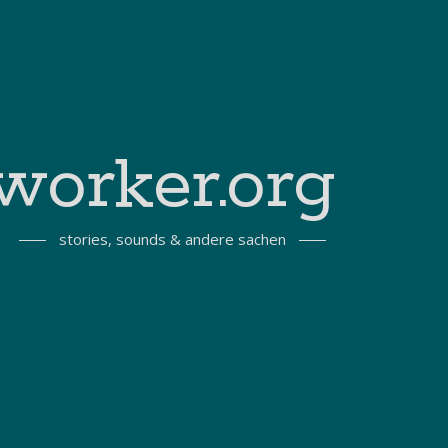
worker.org
stories, sounds & andere sachen