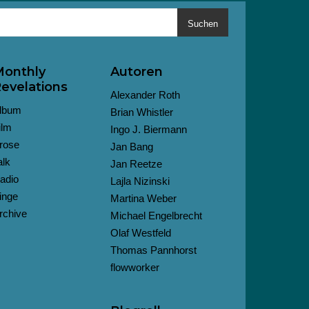
Suchen
onthly
Autoren
evelations
Alexander Roth
lbum
Brian Whistler
ilm
Ingo J. Biermann
rose
Jan Bang
alk
Jan Reetze
adio
Lajla Nizinski
inge
Martina Weber
rchive
Michael Engelbrecht
Olaf Westfeld
Thomas Pannhorst
flowworker