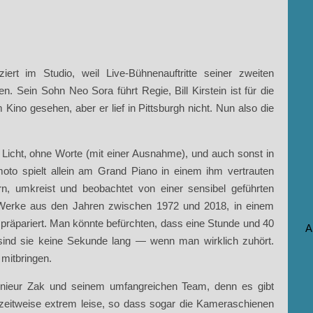
ert im Studio, weil Live-Bühnenauftritte seiner zweiten
 Sein Sohn Neo Sora führt Regie, Bill Kirstein ist für die
 Kino gesehen, aber er lief in Pittsburgh nicht. Nun also die
Licht, ohne Worte (mit einer Ausnahme), und auch sonst in
to spielt allein am Grand Piano in einem ihm vertrauten
rn, umkreist und beobachtet von einer sensibel geführten
Werke aus den Jahren zwischen 1972 und 2018, in einem
r präpariert. Man könnte befürchten, dass eine Stunde und 40
A
 sind sie keine Sekunde lang — wenn man wirklich zuhört.
 mitbringen.
enieur Zak und seinem umfangreichen Team, denn es gibt
 zeitweise extrem leise, so dass sogar die Kameraschienen