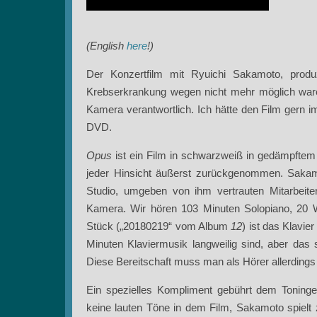
(English
here
!)
Der Konzertfilm mit Ryuichi Sakamoto, produzi
Krebserkrankung wegen nicht mehr möglich waren.
Kamera verantwortlich. Ich hätte den Film gern im
DVD.
Opus
ist ein Film in schwarzweiß in gedämpftem 
jeder Hinsicht äußerst zurückgenommen. Sakamo
Studio, umgeben von ihm vertrauten Mitarbeite
Kamera. Wir hören 103 Minuten Solopiano, 20 
Stück („20180219“ vom Album
12
) ist das Klavie
Minuten Klaviermusik langweilig sind, aber das
Diese Bereitschaft muss man als Hörer allerdings
Ein spezielles Kompliment gebührt dem Toning
keine lauten Töne in dem Film, Sakamoto spielt