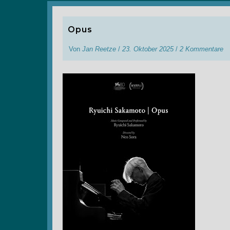
Opus
Von
Jan Reetze
/
23. Oktober 2025
/
2 Kommentare