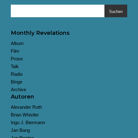
Suchen
Monthly Revelations
Album
Film
Prose
Talk
Radio
Binge
Archive
Autoren
Alexander Roth
Brian Whistler
Ingo J. Biermann
Jan Bang
Jan Reetze