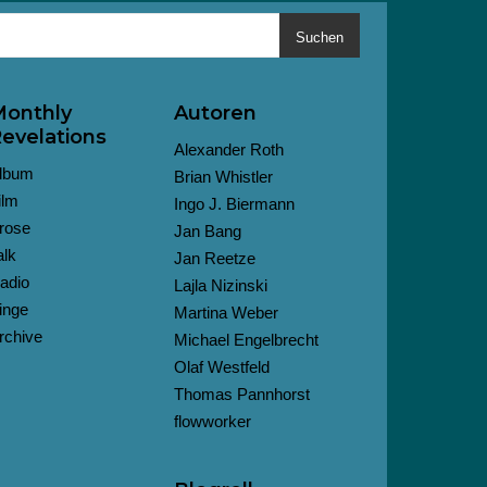
Suchen
onthly
Autoren
evelations
Alexander Roth
lbum
Brian Whistler
ilm
Ingo J. Biermann
rose
Jan Bang
alk
Jan Reetze
adio
Lajla Nizinski
inge
Martina Weber
rchive
Michael Engelbrecht
Olaf Westfeld
Thomas Pannhorst
flowworker