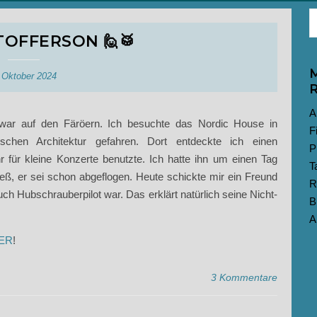
TOFFERSON 🙋🥁
M
 Oktober 2024
R
A
n war auf den Färöern. Ich besuchte das Nordic House in
F
chen Architektur gefahren. Dort entdeckte ich einen
P
 für kleine Konzerte benutzte. Ich hatte ihn um einen Tag
T
hieß, er sei schon abgeflogen. Heute schickte mir ein Freund
R
uch Hubschrauberpilot war. Das erklärt natürlich seine Nicht-
B
A
ER
!
3 Kommentare