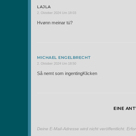
LAJLA
2. Oktober 2024 Um 18:03
Hvønn meinar tú?
MICHAEL ENGELBRECHT
2. Oktober 2024 Um 18:50
Så nemt som ingentingKlicken
EINE AN
Deine E-Mail-Adresse wird nicht veröffentlicht.
Erfo