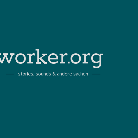
worker.org
stories, sounds & andere sachen