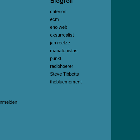
Blogroll
criterion
ecm
eno web
exsurrealist
jan reetze
manafonistas
punkt
radiohoerer
Steve Tibbetts
thebluemoment
nmelden