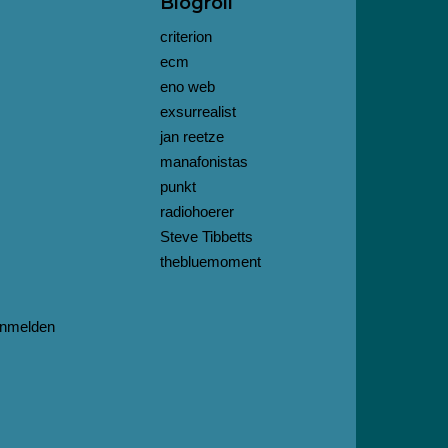
Blogroll
criterion
ecm
eno web
exsurrealist
jan reetze
manafonistas
punkt
radiohoerer
Steve Tibbetts
thebluemoment
nmelden