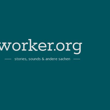
worker.org
stories, sounds & andere sachen