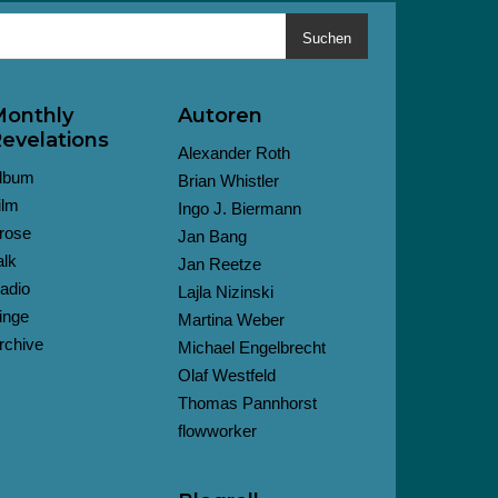
Suchen
onthly
Autoren
evelations
Alexander Roth
lbum
Brian Whistler
ilm
Ingo J. Biermann
rose
Jan Bang
alk
Jan Reetze
adio
Lajla Nizinski
inge
Martina Weber
rchive
Michael Engelbrecht
Olaf Westfeld
Thomas Pannhorst
flowworker