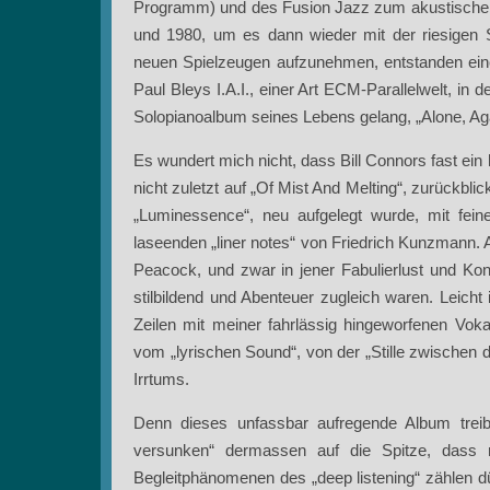
Programm) und des Fusion Jazz zum akustische
und 1980, um es dann wieder mit der riesigen Sp
neuen Spielzeugen aufzunehmen, entstanden eine
Paul Bleys I.A.I., einer Art ECM-Parallelwelt, in
Solopianoalbum seines Lebens gelang, „Alone, Aga
Es wundert mich nicht, dass Bill Connors fast ei
nicht zuletzt auf „Of Mist And Melting“, zurückblic
„Luminessence“, neu aufgelegt wurde, mit fei
laseenden „liner notes“ von Friedrich Kunzmann.
Peacock, und zwar in jener Fabulierlust und Ko
stilbildend und Abenteuer zugleich waren. Leicht
Zeilen mit meiner fahrlässig hingeworfenen Vo
vom „lyrischen Sound“, von der „Stille zwischen d
Irrtums.
Denn dieses unfassbar aufregende Album treib
versunken“ dermassen auf die Spitze, dass
Begleitphänomenen des „deep listening“ zählen dür