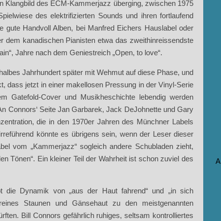
n Klangbild des ECM-Kammerjazz überging, zwischen 1975
ielwiese des elektrifizierten Sounds und ihren fortlaufend
 gute Handvoll Alben, bei Manfred Eichers Hauslabel oder
 der dem kanadischen Pianisten etwa das zweithinreissendste
in“, Jahre nach dem Geniestreich „Open, to love“.
n halbes Jahrhundert später mit Wehmut auf diese Phase, und
kt, dass jetzt in einer makellosen Pressung in der Vinyl-Serie
nem Gatefold-Cover und Musikheschichte lebendig werden
 An Connors‘ Seite Jan Garbarek, Jack DeJohnette und Gary
nzentration, die in den 1970er Jahren des Münchner Labels
 irreführend könnte es übrigens sein, wenn der Leser dieser
kabel vom „Kammerjazz“ sogleich andere Schubladen zieht,
en Tönen“. Ein kleiner Teil der Wahrheit ist schon zuviel des
A
t die Dynamik von „aus der Haut fahrend“ und „in sich
 reines Staunen und Gänsehaut zu den meistgenannten
ften. Bill Connors gefährlich ruhiges, seltsam kontrolliertes