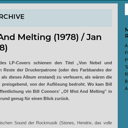
RCHIVE
M
 And Melting (1978) / Jan
R
8)
A
F
P
 des LP-Covers schienen den Titel „Von Nebel und
T
n Reste der Druckerpatrone (oder des Farbbandes der
R
als dieses Album enstand) zu verfeuern, als wären die
B
l preisgebend, von der Auflösung bedroht. Wo kam Bill
A
fentlichung vin Bill Connors‘ „Of Mist And Melting“ in
rund genug für einen Blick zurück.
rischen Sound der Rockmusik (Stones, Hendrix, das volle