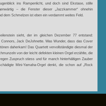
Augenblick ins Rampenlicht, und doch sind Ekstase, stille
enwärtig – die Fenster dieser „Jazzkammer“ ohnehin
und dem Schmelzen ist eben ein verdammt weites Feld.
enstein sieht, der im gleichen Dezember 77 entstand:
ill Connors, Jack DeJohnette. Was Wunder, dass das Cover
utönen daherkam! Das Quartett vervollständigte diesmal der
Schmunzeln von der leicht defekten kleinen Orgel erzählte, die
f regen Zuspruch stiess und für manch hinterhältigen Zauber
chädigte Mini-Yamaha-Orgel denkt, die schon auf „Rock